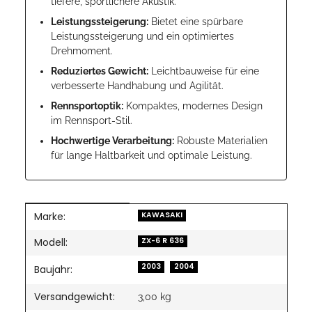
tiefere, sportlichere Akustik.
Leistungssteigerung:
Bietet eine spürbare
Leistungssteigerung und ein optimiertes
Drehmoment.
Reduziertes Gewicht:
Leichtbauweise für eine
verbesserte Handhabung und Agilität.
Rennsportoptik:
Kompaktes, modernes Design
im Rennsport-Stil.
Hochwertige Verarbeitung:
Robuste Materialien
für lange Haltbarkeit und optimale Leistung.
Marke:
Produkteigenschaft
Wert
KAWASAKI
Modell:
ZX-6 R 636
2003
2004
Baujahr:
Versandgewicht:
3,00 kg