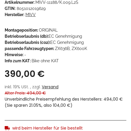
Artikelnummer:
MIVV-11188/K.009.L2S
GTIN:
8051012019629
Hersteller:
MIVV
Montageposition:
ORIGINAL
Betriebserlaubnis (db):
EC Genehmigung
Betriebserlaubnis (co2):
EC Genehmigung
passende Fahrzeugtypen:
ZX636B, ZX600K
Hinweise:
-
Info zum KAT:
Bike ohne KAT
390,00 €
inkl. 19% USt. , zzgl.
Versand
Alter Preis: 494,00 €
Unverbindliche Preisempfehlung des Herstellers
:
494,00 €
(Sie sparen
21.05%
, also
104,00 €
)
wird beim Hersteller für Sie bestellt