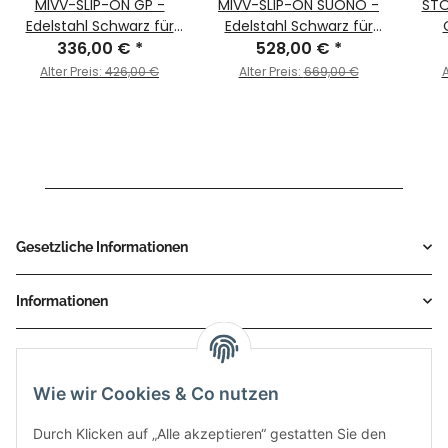
MIVV-SLIP-ON GP -
MIVV-SLIP-ON SUONO -
STO
Edelstahl Schwarz für
Edelstahl Schwarz für
KAWASAKI - ZX-6 R 636
336,00 €
*
KAWASAKI - ZX-6 R 636
528,00 €
*
Sch
BJ. 2003 > 2004 -
BJ. 2003 > 2004 -
ZX-
Alter Preis:
426,00 €
Alter Preis:
669,00 €
A
K.009.LXB
K.009.L9
Gesetzliche Informationen
Informationen
Service
Wie wir Cookies & Co nutzen
Zahlungsmethoden
Durch Klicken auf „Alle akzeptieren“ gestatten Sie den