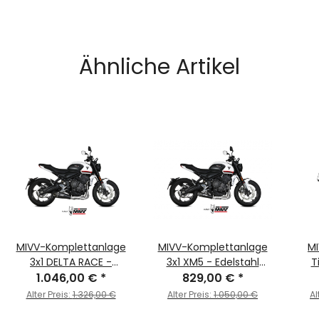
Ähnliche Artikel
MIVV-Komplettanlage
MIVV-Komplettanlage
MI
3x1 DELTA RACE -
3x1 XM5 - Edelstahl
T
Edelstahl Schwarz für
1.046,00 €
*
Schwarz für TRIUMPH -
829,00 €
*
TRIU
TRIUMPH - TIGER 660
TRIDENT 660 BJ. 2021 >
120
Alter Preis:
1.326,00 €
Alter Preis:
1.050,00 €
Al
SPORT BJ. 2022 > 2024 -
2024 - T.022.SC5B
2