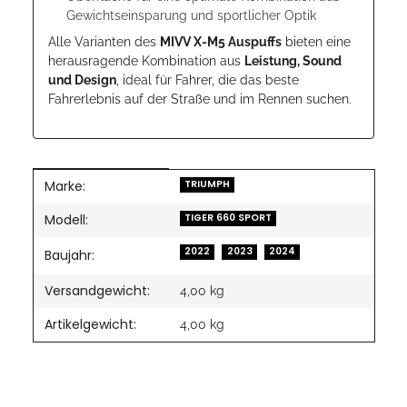
Gewichtseinsparung und sportlicher Optik
Alle Varianten des
MIVV X-M5 Auspuffs
bieten eine
herausragende Kombination aus
Leistung, Sound
und Design
, ideal für Fahrer, die das beste
Fahrerlebnis auf der Straße und im Rennen suchen.
Marke:
Produkteigenschaft
Wert
TRIUMPH
Modell:
TIGER 660 SPORT
2022
2023
2024
Baujahr:
Versandgewicht:
4,00 kg
Artikelgewicht:
4,00
kg