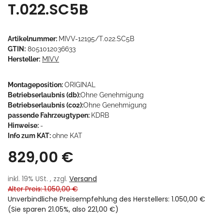
T.022.SC5B
Artikelnummer:
MIVV-12195/T.022.SC5B
GTIN:
8051012036633
Hersteller:
MIVV
Montageposition:
ORIGINAL
Betriebserlaubnis (db):
Ohne Genehmigung
Betriebserlaubnis (co2):
Ohne Genehmigung
passende Fahrzeugtypen:
KDRB
Hinweise:
-
Info zum KAT:
ohne KAT
829,00 €
inkl. 19% USt. , zzgl.
Versand
Alter Preis: 1.050,00 €
Unverbindliche Preisempfehlung des Herstellers
:
1.050,00 €
(Sie sparen
21.05%
, also
221,00 €
)