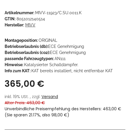
Artikelnummer:
MIVV-11923/C.SU.0011.K
GTIN:
8051012140514
Hersteller:
MIVV
Montageposition:
ORIGINAL
Betriebserlaubnis (db):
ECE Genehmigung
Betriebserlaubnis (co2):
ECE Genehmigung
passende Fahrzeugtypen:
AN111
Hinweise:
Katalysierter Schalldämpfer.
Info zum KAT:
KAT bereits installiert, nicht entfernbar KAT
365,00 €
inkl. 19% USt. , zzgl.
Versand
Alter Preis: 463,00 €
Unverbindliche Preisempfehlung des Herstellers
:
463,00 €
(Sie sparen
21.17%
, also
98,00 €
)