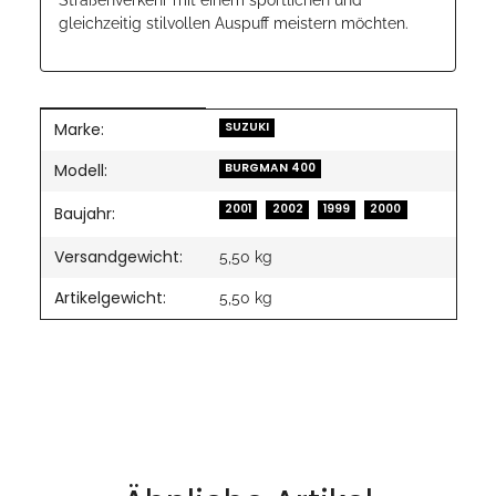
gleichzeitig stilvollen Auspuff meistern möchten.
Marke:
Produkteigenschaft
Wert
SUZUKI
Modell:
BURGMAN 400
2001
2002
1999
2000
Baujahr:
Versandgewicht:
5,50 kg
Artikelgewicht:
5,50
kg