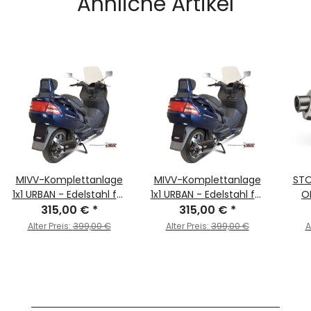
Ähnliche Artikel
MIVV-Komplettanlage
MIVV-Komplettanlage
STO
1x1 URBAN - Edelstahl für
1x1 URBAN - Edelstahl für
O
SUZUKI - BURGMAN 400
315,00 €
*
SUZUKI - BURGMAN 250
315,00 €
*
Schw
BJ. 1999 > 2002 -
BJ. 1998 > 2002 -
600
Alter Preis:
399,00 €
Alter Preis:
399,00 €
A
C.SU.0011.B
C.SU.0011.B