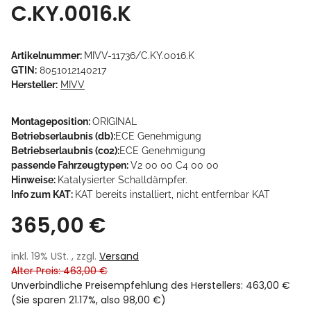
C.KY.0016.K
Artikelnummer:
MIVV-11736/C.KY.0016.K
GTIN:
8051012140217
Hersteller:
MIVV
Montageposition:
ORIGINAL
Betriebserlaubnis (db):
ECE Genehmigung
Betriebserlaubnis (co2):
ECE Genehmigung
passende Fahrzeugtypen:
V2 00 00 C4 00 00
Hinweise:
Katalysierter Schalldämpfer.
Info zum KAT:
KAT bereits installiert, nicht entfernbar KAT
365,00 €
inkl. 19% USt. , zzgl.
Versand
Alter Preis: 463,00 €
Unverbindliche Preisempfehlung des Herstellers
:
463,00 €
(Sie sparen
21.17%
, also
98,00 €
)