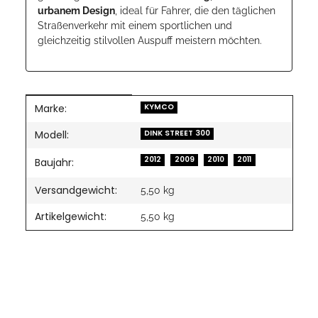
urbanem Design
, ideal für Fahrer, die den täglichen
Straßenverkehr mit einem sportlichen und
gleichzeitig stilvollen Auspuff meistern möchten.
Marke:
Produkteigenschaft
Wert
KYMCO
Modell:
DINK STREET 300
2012
2009
2010
2011
Baujahr:
Versandgewicht:
5,50 kg
Artikelgewicht:
5,50
kg