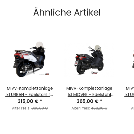
Ähnliche Artikel
MIVV-Komplettanlage
MIVV-Komplettanlage
MIV
1x1 URBAN - Edelstahl für
1x1 MOVER - Edelstahl
1x1 
KYMCO - DINK STREET
315,00 €
*
Schwarz für KYMCO -
365,00 €
*
KY
300 BJ. 2009 > 2012 -
DOWNTOWN 125 BJ.
300
Alter Preis:
399,00 €
Alter Preis:
463,00 €
A
C.KY.0016.B
2009 > 2016 -
MV.KY.0002.LV