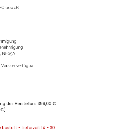
HO.0007.B
hmigung
enehmigung
, NF05A
e Version verfügbar
ng des Herstellers
:
399,00 €
 €
)
 bestellt - Lieferzeit 14 - 30