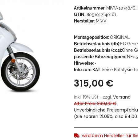
Artikelnummer:
MIVV-10748/C.
GTIN:
8051012140101
Hersteller:
MIVV
Montageposition:
ORIGINAL
Betriebserlaubnis (db):
EC Gene
Betriebserlaubnis (co2):
Ohne G
passende Fahrzeugtypen:
NF05
Hinweise:
-
Info zum KAT:
keine Katalysiert
315,00 €
inkl. 19% USt. , zzgl.
Versand
Alter Preis: 399,00 €
Unverbindliche Preisempfehlu
(Sie sparen
21.05%
, also
84,00
wird beim Hersteller für Sie