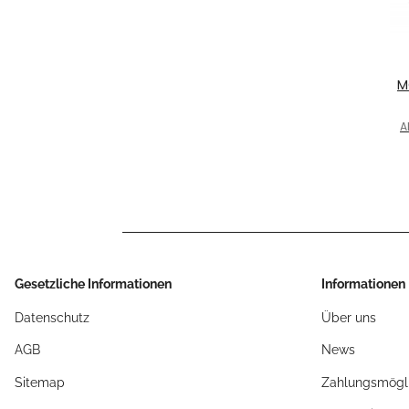
M
Sc
- 
A
Gesetzliche Informationen
Informationen
Datenschutz
Über uns
AGB
News
Sitemap
Zahlungsmögli