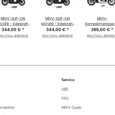
MIVV-SLIP-ON
MIVV-SLIP-ON
MIVV-
OVER - Edelstahl
MOVER - Edelstahl
Komplettanlage 
hwarz für HONDA
344,00 €
*
Schwarz für HONDA
344,00 €
*
URBAN - Edelsta
365,00 €
*
SH 300 BJ. 2007 >
- SH 300 BJ. 2007 >
für HONDA - SH 
lter Preis:
436,00 €
Alter Preis:
436,00 €
Alter Preis:
463,00
2014 -
2014 -
BJ. 2015 > 2016 
MV.HO.0001.LV
MV.HO.0001.LV
C.HO.0007.K
Service
ABE
FAQ
chkeiten
MIVV Guide