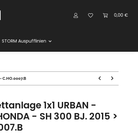
0,00 €
STORM Auspufflinien
- C.HO.0007.B
tanlage 1x1 URBAN -
 HONDA - SH 300 BJ. 2015 >
007.B