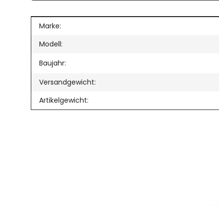
Produkteigenschaft
Wert
Marke:
Modell:
Baujahr:
Versandgewicht:
Artikelgewicht: