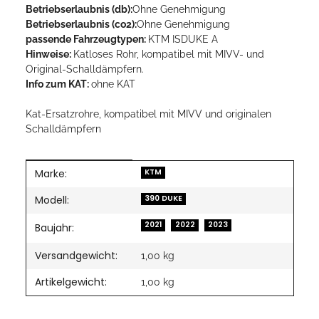
Betriebserlaubnis (db):
Ohne Genehmigung
Betriebserlaubnis (co2):
Ohne Genehmigung
passende Fahrzeugtypen:
KTM ISDUKE A
Hinweise:
Katloses Rohr, kompatibel mit MIVV- und
Original-Schalldämpfern.
Info zum KAT:
ohne KAT
Kat-Ersatzrohre, kompatibel mit MIVV und originalen
Schalldämpfern
Marke:
Produkteigenschaft
Wert
KTM
Modell:
390 DUKE
2021
2022
2023
Baujahr:
Versandgewicht:
1,00 kg
Artikelgewicht:
1,00
kg