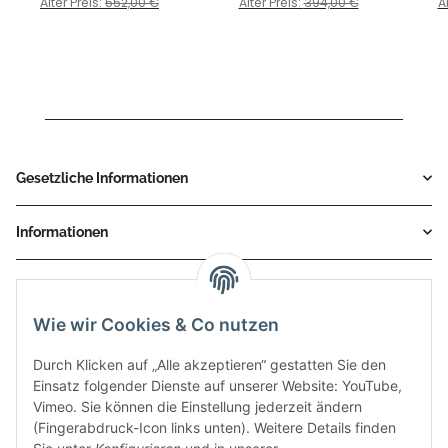
Alter Preis:
552,00 €
Alter Preis:
394,00 €
A
KTM 390 DUKE Bj. 2021 >
2023
Gesetzliche Informationen
Informationen
Service
Wie wir Cookies & Co nutzen
Zahlungsmethoden
Durch Klicken auf „Alle akzeptieren“ gestatten Sie den
Einsatz folgender Dienste auf unserer Website: YouTube,
Vimeo. Sie können die Einstellung jederzeit ändern
(Fingerabdruck-Icon links unten). Weitere Details finden