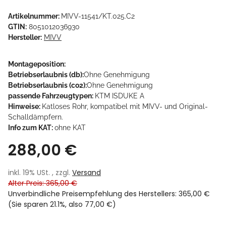
Artikelnummer:
MIVV-11541/KT.025.C2
GTIN:
8051012036930
Hersteller:
MIVV
Montageposition:
Betriebserlaubnis (db):
Ohne Genehmigung
Betriebserlaubnis (co2):
Ohne Genehmigung
passende Fahrzeugtypen:
KTM ISDUKE A
Hinweise:
Katloses Rohr, kompatibel mit MIVV- und Original-
Schalldämpfern.
Info zum KAT:
ohne KAT
288,00 €
inkl. 19% USt. , zzgl.
Versand
Alter Preis: 365,00 €
Unverbindliche Preisempfehlung des Herstellers
:
365,00 €
(Sie sparen
21.1%
, also
77,00 €
)