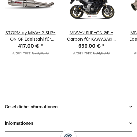
STORM by MIVV- 2 SLIP-
MIVV-2 SLIP-ON GP -
MI
ON GP Edelstahl für
Carbon für KAWASAKI -
Ede
KAWASAKI Z1000 Bj.
417,00 €
*
Z1000 BJ. 2007 > 2009 -
659,00 €
*
KAW
2007 > 2009
K.020.L2S
2007
Alter Preis:
570,00 €
Alter Preis:
834,00 €
A
Gesetzliche Informationen
Informationen