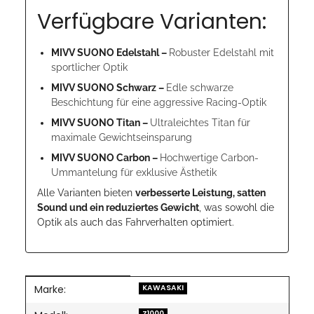
Verfügbare Varianten:
MIVV SUONO Edelstahl –
Robuster Edelstahl mit
sportlicher Optik
MIVV SUONO Schwarz –
Edle schwarze
Beschichtung für eine aggressive Racing-Optik
MIVV SUONO Titan –
Ultraleichtes Titan für
maximale Gewichtseinsparung
MIVV SUONO Carbon –
Hochwertige Carbon-
Ummantelung für exklusive Ästhetik
Alle Varianten bieten
verbesserte Leistung, satten
Sound und ein reduziertes Gewicht
, was sowohl die
Optik als auch das Fahrverhalten optimiert.
Marke:
Produkteigenschaft
Wert
KAWASAKI
Z1000