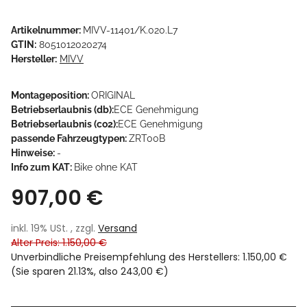
Artikelnummer:
MIVV-11401/K.020.L7
GTIN:
8051012020274
Hersteller:
MIVV
Montageposition:
ORIGINAL
Betriebserlaubnis (db):
ECE Genehmigung
Betriebserlaubnis (co2):
ECE Genehmigung
passende Fahrzeugtypen:
ZRT00B
Hinweise:
-
Info zum KAT:
Bike ohne KAT
907,00 €
inkl. 19% USt. , zzgl.
Versand
Alter Preis: 1.150,00 €
Unverbindliche Preisempfehlung des Herstellers
:
1.150,00 €
(Sie sparen
21.13%
, also
243,00 €
)