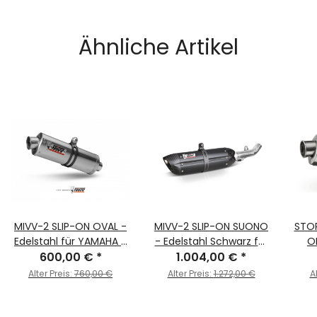
Ähnliche Artikel
MIVV-2 SLIP-ON OVAL -
MIVV-2 SLIP-ON SUONO
STOR
Edelstahl für YAMAHA -
- Edelstahl Schwarz für
O
XT 660 X/R BJ. 2004 >
600,00 €
*
YAMAHA - XT 660 X/R
1.004,00 €
*
Schw
2016 - Y.017.LX1
BJ. 2004 > 2016 -
660 
Alter Preis:
760,00 €
Alter Preis:
1.272,00 €
A
Y.017.L9