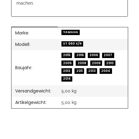
machen.
Marke:
Produkteigenschaft
Wert
YAMAHA
Modell:
XT 660 X/R
2015
2016
2006
2007
2005
2008
2009
2010
Baujahr:
2012
2011
2013
2004
2014
Versandgewicht:
5,00 kg
Artikelgewicht:
5,00
kg