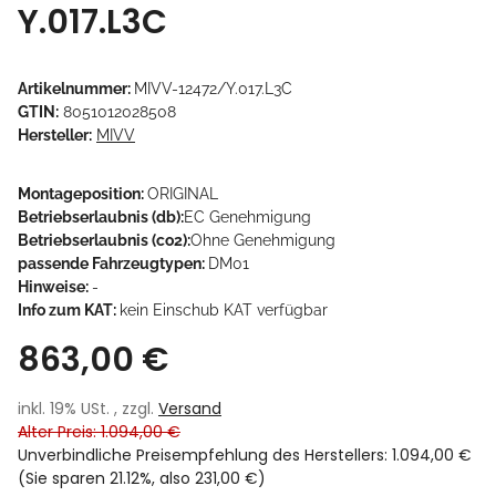
Y.017.L3C
Artikelnummer:
MIVV-12472/Y.017.L3C
GTIN:
8051012028508
Hersteller:
MIVV
Montageposition:
ORIGINAL
Betriebserlaubnis (db):
EC Genehmigung
Betriebserlaubnis (co2):
Ohne Genehmigung
passende Fahrzeugtypen:
DM01
Hinweise:
-
Info zum KAT:
kein Einschub KAT verfügbar
863,00 €
inkl. 19% USt. , zzgl.
Versand
Alter Preis: 1.094,00 €
Unverbindliche Preisempfehlung des Herstellers
:
1.094,00 €
(Sie sparen
21.12%
, also
231,00 €
)