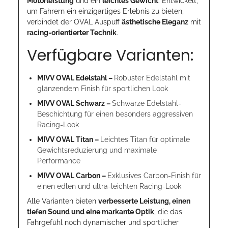
Motorleistung
und ein
leichtes Gewicht
. Entwickelt,
um Fahrern ein einzigartiges Erlebnis zu bieten,
verbindet der OVAL Auspuff
ästhetische Eleganz
mit
racing-orientierter Technik
.
Verfügbare Varianten:
MIVV OVAL Edelstahl –
Robuster Edelstahl mit
glänzendem Finish für sportlichen Look
MIVV OVAL Schwarz –
Schwarze Edelstahl-
Beschichtung für einen besonders aggressiven
Racing-Look
MIVV OVAL Titan –
Leichtes Titan für optimale
Gewichtsreduzierung und maximale
Performance
MIVV OVAL Carbon –
Exklusives Carbon-Finish für
einen edlen und ultra-leichten Racing-Look
Alle Varianten bieten
verbesserte Leistung, einen
tiefen Sound und eine markante Optik
, die das
Fahrgefühl noch dynamischer und sportlicher