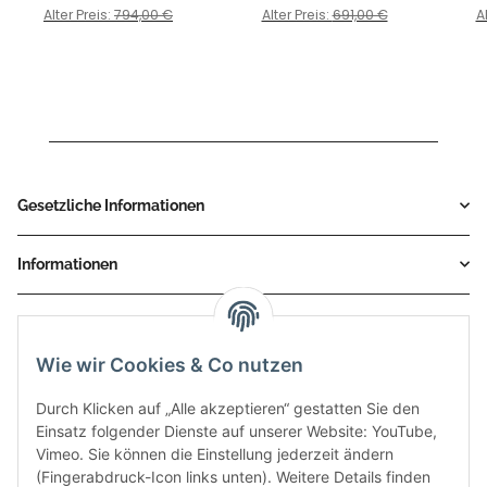
KAWASAKI - Versys 650
BJ. 2015 > 2020 -
KAWA
Alter Preis:
794,00 €
Alter Preis:
691,00 €
A
BJ. 2015 > 2020 -
K.041.LX1
K.041.L3C
Gesetzliche Informationen
Informationen
Service
Wie wir Cookies & Co nutzen
Zahlungsmethoden
Durch Klicken auf „Alle akzeptieren“ gestatten Sie den
Einsatz folgender Dienste auf unserer Website: YouTube,
Vimeo. Sie können die Einstellung jederzeit ändern
(Fingerabdruck-Icon links unten). Weitere Details finden