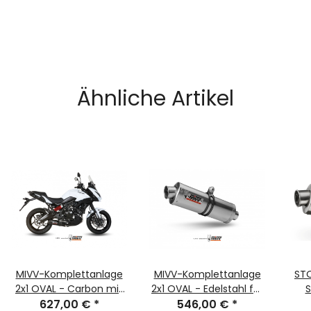
Ähnliche Artikel
MIVV-Komplettanlage
MIVV-Komplettanlage
STO
2x1 OVAL - Carbon mit
2x1 OVAL - Edelstahl für
S
Carbon Endkappe für
627,00 €
*
KAWASAKI - Versys 650
546,00 €
*
Ede