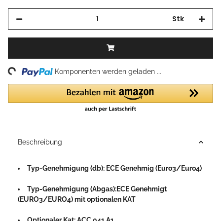
Stk
ng...
Komponenten werden geladen ...
Beschreibung
Typ-Genehmigung (db): ECE Genehmig (Euro3/Euro4)
Typ-Genehmigung (Abgas):ECE Genehmigt
(EURO3/EURO4) mit optionalen KAT
Optionaler Kat: ACC.041.A1