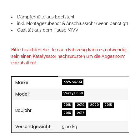
Dämpferhülle aus Edelstahl
inkl. Montagezubehör & Anschlussrohr (wenn benötigt)
Qualität aus dem Hause MIVV
Bitte beachten Sie: Je nach Fahrzeug kann es notwendig
sein einen Katalysator nachzurüsten um die Abgasnorm
einzuhalten!
Marke:
Produkteigenschaft
Wert
KAWASAKI
Modell:
Versys 650
2018
2019
2020
2015
Baujahr:
2016
2017
Versandgewicht:
5,00 kg