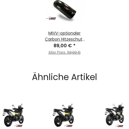
MIVV-optionaler
Carbon Hitzeschutz
- für HUSQVARNA -
89,00 €
*
NORDEN 901 BJ. 2022
Alter Preis:
113,00 €
> 2025 - ACC.070.0
Ähnliche Artikel