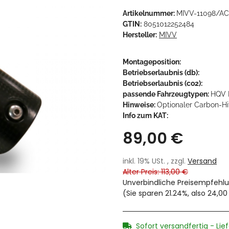
Artikelnummer:
MIVV-11098/AC
GTIN:
8051012252484
Hersteller:
MIVV
Montageposition:
Betriebserlaubnis (db):
Betriebserlaubnis (co2):
passende Fahrzeugtypen:
HQV 
Hinweise:
Optionaler Carbon-Hi
Info zum KAT:
89,00 €
inkl. 19% USt. , zzgl.
Versand
Alter Preis: 113,00 €
Unverbindliche Preisempfehlu
(Sie sparen
21.24%
, also
24,00
Sofort versandfertig - Lie