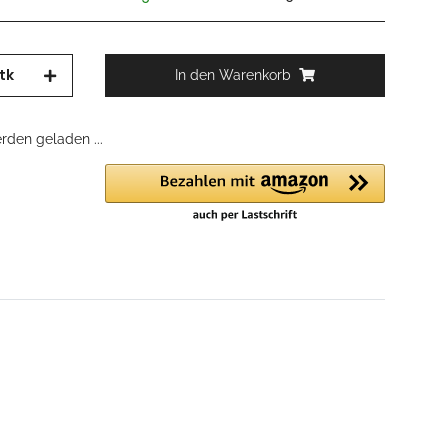
tk
In den Warenkorb
den geladen ...