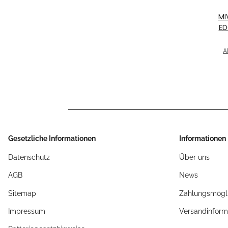
MI
ED
NO
A
> 
Gesetzliche Informationen
Informationen
Datenschutz
Über uns
AGB
News
Sitemap
Zahlungsmögli
Impressum
Versandinform