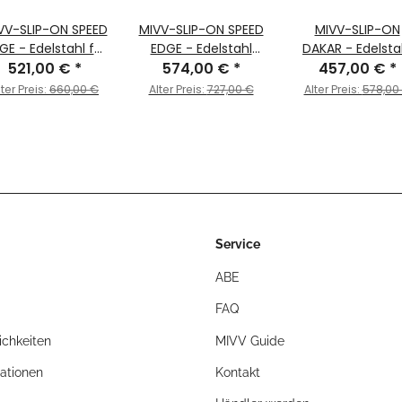
VV-SLIP-ON SPEED
MIVV-SLIP-ON SPEED
MIVV-SLIP-ON
GE - Edelstahl für
EDGE - Edelstahl
DAKAR - Edelsta
HUSQVARNA -
521,00 €
*
574,00 €
Schwarz für
*
457,00 €
Schwarz für
*
RDEN 901 BJ. 2022
HUSQVARNA -
HUSQVARNA -
lter Preis:
660,00 €
Alter Preis:
727,00 €
Alter Preis:
578,00
2025 - HU.002.LRX
NORDEN 901 BJ. 2022
NORDEN 901 BJ. 2
> 2025 - HU.002.LRB
> 2025 - HU.002.L
Service
ABE
FAQ
chkeiten
MIVV Guide
ationen
Kontakt