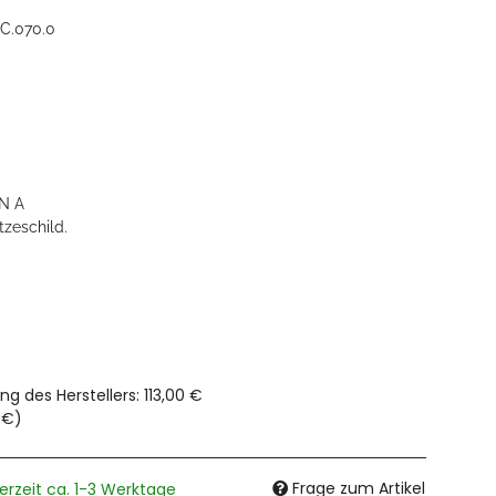
C.070.0
N A
tzeschild.
ng des Herstellers
:
113,00 €
 €
)
Frage zum Artikel
ferzeit ca. 1-3 Werktage