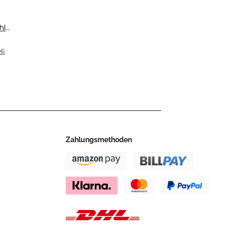
hl
 €
022
EKB
Zahlungsmethoden