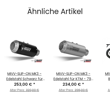
Ähnliche Artikel
MIVV-SLIP-ON MK3 -
MIVV-SLIP-ON MK3 -
MI
Edelstahl Schwarz für
Edelstahl für KTM - 790
KTM - 790 DUKE BJ. 2018
253,00 €
*
DUKE BJ. 2018 > 2020 -
234,00 €
*
Sch
> 2020 - KT.020.SM3B
KT.020.SM3X
DUK
Alter Preis:
320,00 €
Alter Preis:
296,00 €
A