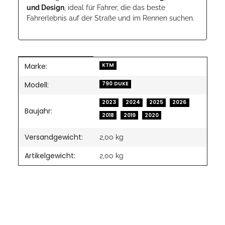
und Design
, ideal für Fahrer, die das beste
Fahrerlebnis auf der Straße und im Rennen suchen.
Marke:
Produkteigenschaft
Wert
KTM
Modell:
790 DUKE
2023
2024
2025
2026
Baujahr:
2018
2019
2020
Versandgewicht:
2,00 kg
Artikelgewicht:
2,00
kg