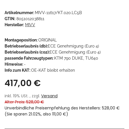
Artikelnummer:
MIVV-11617/KT.020.LC5B
GTIN:
8051012038811
Hersteller:
MIVV
Montageposition:
ORIGINAL
Betriebserlaubnis (db):
ECE Genehmigung (Euro 4)
Betriebserlaubnis (co2):
ECE Genehmigung (Euro 4)
passende Fahrzeugtypen:
KTM 790 DUKE, TU640
Hinweise:
-
Info zum KAT:
OE-KAT bleibt erhalten
417,00 €
inkl. 19% USt. , zzgl.
Versand
Alter Preis: 528,00 €
Unverbindliche Preisempfehlung des Herstellers
:
528,00 €
(Sie sparen
21.02%
, also
111,00 €
)