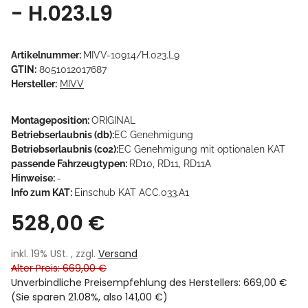
- H.023.L9
Artikelnummer:
MIVV-10914/H.023.L9
GTIN:
8051012017687
Hersteller:
MIVV
Montageposition:
ORIGINAL
Betriebserlaubnis (db):
EC Genehmigung
Betriebserlaubnis (co2):
EC Genehmigung mit optionalen KAT
passende Fahrzeugtypen:
RD10, RD11, RD11A
Hinweise:
-
Info zum KAT:
Einschub KAT ACC.033.A1
528,00 €
inkl. 19% USt. , zzgl.
Versand
Alter Preis: 669,00 €
Unverbindliche Preisempfehlung des Herstellers
:
669,00 €
(Sie sparen
21.08%
, also
141,00 €
)