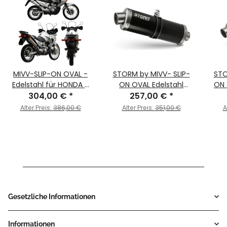
MIVV-SLIP-ON OVAL -
STORM by MIVV- SLIP-
STO
Edelstahl für HONDA -
ON OVAL Edelstahl
ON 
XLV 650 TRANSALP BJ.
304,00 €
*
Schwarz für HONDA XLV
257,00 €
*
2000 > 2004 - H.023.LX1
650 TRANSALP Bj. 2000 >
TR
Alter Preis:
386,00 €
Alter Preis:
351,00 €
A
2004
Gesetzliche Informationen
Informationen