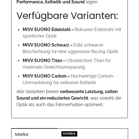
Performance, Ästhetik und Sound
legen.
Verfügbare Varianten:
MIVV SUONO Edelstahl –
Robuster Edelstahl mit
sportlicher Optik
MIVV SUONO Schwarz –
Edle schwarze
Beschichtung für eine aggressive Racing-Optik
MIVV SUONO Titan –
Ultraleichtes Titan für
maximale Gewichtseinsparung
MIVV SUONO Carbon –
Hochwertige Carbon-
Ummantelung für exklusive Ästhetik
Alle Varianten bieten
verbesserte Leistung, satten
Sound und ein reduziertes Gewicht
, was sowohl die
Optik als auch das Fahrverhalten optimiert.
Marke:
Produkteigenschaft
Wert
HONDA