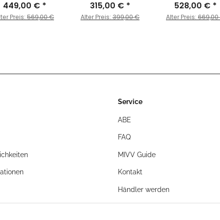
arbon Endkappe
449,00 €
*
- URBAN - Edelstahl
315,00 €
*
528,00 €
Schwarz für
*
ür MOTO GUZZI -
für YAMAHA - X-
YAMAHA - YZF 6
lter Preis:
569,00 €
Alter Preis:
399,00 €
Alter Preis:
669,00
ISO 1100 BJ. 2006
MAX 250 BJ. 2006 >
R6 BJ. 2006 > 201
 2011 - M.005.LEC
2016 - C.YA.0006.B
Y.021.L9
Service
ABE
FAQ
chkeiten
MIVV Guide
ationen
Kontakt
Händler werden