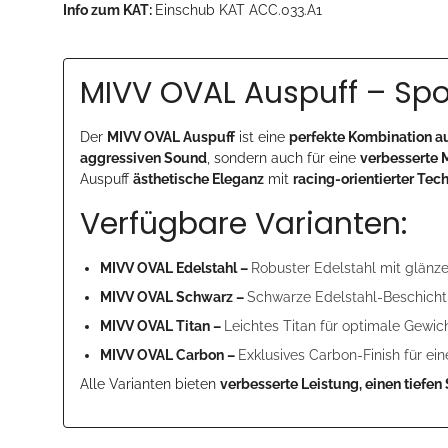
Info zum KAT:
Einschub KAT ACC.033.A1
MIVV OVAL Auspuff – Spor
Der
MIVV OVAL Auspuff
ist eine
perfekte Kombination a
aggressiven Sound
, sondern auch für eine
verbesserte 
Auspuff
ästhetische Eleganz
mit
racing-orientierter Tec
Verfügbare Varianten:
MIVV OVAL Edelstahl –
Robuster Edelstahl mit glänze
MIVV OVAL Schwarz –
Schwarze Edelstahl-Beschicht
MIVV OVAL Titan –
Leichtes Titan für optimale Gewi
MIVV OVAL Carbon –
Exklusives Carbon-Finish für ei
Alle Varianten bieten
verbesserte Leistung, einen tiefe