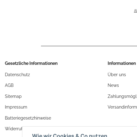
C
f
A
GR
>
Gesetzliche Informationen
Informationen
Datenschutz
Über uns
AGB
News
Sitemap
Zahlungsmögli
Impressum
Versandinform
Batteriegesetzhinweise
Widerrufsrecht
Wie wir Cookies & Co nutzen