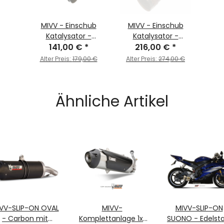
MIVV - Einschub
MIVV - Einschub
Katalysator -
Katalysator -
141,00 €
ACC.033.A1
*
216,00 €
ACC.045.A1
*
Alter Preis:
179,00 €
Alter Preis:
274,00 €
Ähnliche Artikel
VV-SLIP-ON OVAL
MIVV-
MIVV-SLIP-ON
- Carbon mit
Komplettanlage 1x1
SUONO - Edelsta