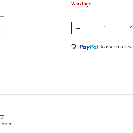
Werktage
S
Loading...
Komponenten wer
AT
 LSG00