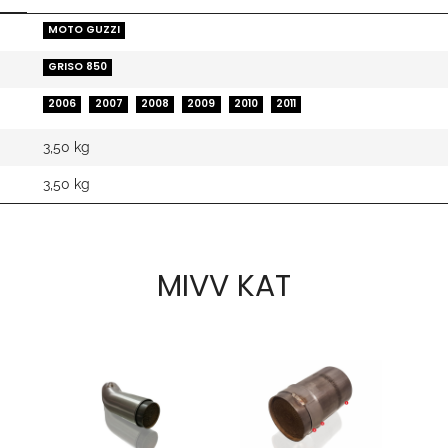
MOTO GUZZI
GRISO 850
2006
2007
2008
2009
2010
2011
3,50 kg
3,50
kg
MIVV KAT