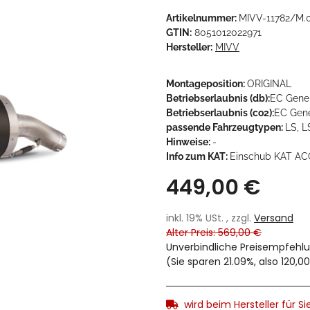
Artikelnummer:
MIVV-11782/M.
GTIN:
8051012022971
Hersteller:
MIVV
Montageposition:
ORIGINAL
Betriebserlaubnis (db):
EC Gene
Betriebserlaubnis (co2):
EC Gene
passende Fahrzeugtypen:
LS, 
Hinweise:
-
Info zum KAT:
Einschub KAT AC
449,00 €
inkl. 19% USt. , zzgl.
Versand
Alter Preis: 569,00 €
Unverbindliche Preisempfehlu
(Sie sparen
21.09%
, also
120,0
wird beim Hersteller für Sie