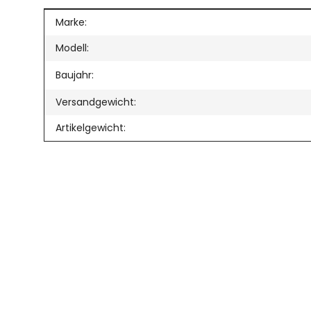
Produkteigenschaft
Wert
Marke:
Modell:
Baujahr:
Versandgewicht:
Artikelgewicht: