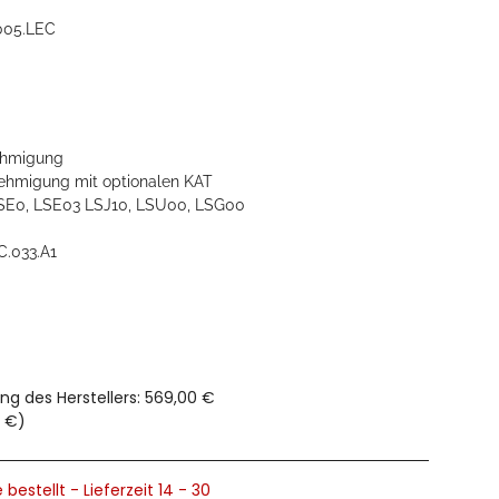
005.LEC
hmigung
hmigung mit optionalen KAT
LSE0, LSE03 LSJ10, LSU00, LSG00
C.033.A1
ng des Herstellers
:
569,00 €
0 €
)
 bestellt - Lieferzeit 14 - 30