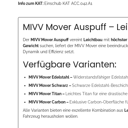
Info zum KAT:
Einschub KAT ACC.042.A1
MIVV Mover Auspuff – Le
Der
MIVV Mover Auspuff
vereint
Leichtbau
mit
höchster
Gewicht
suchen, liefert der MIVV Mover eine beeindruck
Dynamik und Effizienz setzt.
Verfügbare Varianten:
MIVV Mover Edelstahl –
Widerstandsfähiger Edelstahl
MIVV Mover Schwarz –
Schwarze Edelstahl-Beschicht
MIVV Mover Titan –
Leichtes Titan für eine drastisc
MIVV Mover Carbon –
Exklusive Carbon-Oberfläche f
Alle Varianten bieten eine exzellente Kombination aus
L
Fahrzeug herausholen wollen.