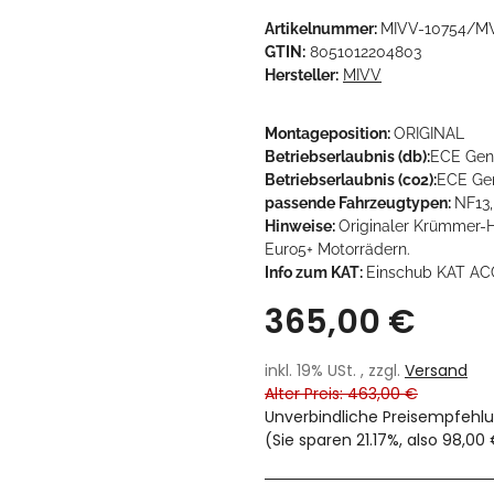
Artikelnummer:
MIVV-10754/MV
GTIN:
8051012204803
Hersteller:
MIVV
Montageposition:
ORIGINAL
Betriebserlaubnis (db):
ECE Gen
Betriebserlaubnis (co2):
ECE Gen
passende Fahrzeugtypen:
NF13,
Hinweise:
Originaler Krümmer-H
Euro5+ Motorrädern.
Info zum KAT:
Einschub KAT AC
365,00 €
inkl. 19% USt. , zzgl.
Versand
Alter Preis: 463,00 €
Unverbindliche Preisempfehlu
(Sie sparen
21.17%
, also
98,00