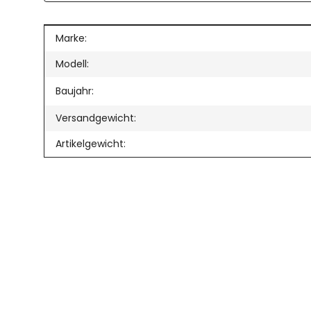
Produkteigenschaft
Wert
Marke:
Modell:
Baujahr:
Versandgewicht:
Artikelgewicht: