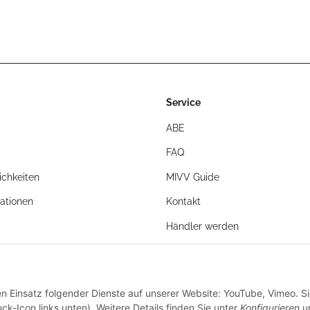
Service
ABE
FAQ
chkeiten
MIVV Guide
ationen
Kontakt
Händler werden
en Einsatz folgender Dienste auf unserer Website: YouTube, Vimeo. S
ck-Icon links unten). Weitere Details finden Sie unter
Konfigurieren
un