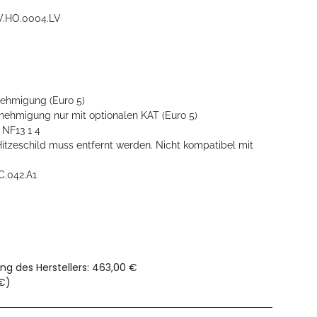
.HO.0004.LV
ehmigung (Euro 5)
ehmigung nur mit optionalen KAT (Euro 5)
 NF13 1 4
itzeschild muss entfernt werden. Nicht kompatibel mit
C.042.A1
ng des Herstellers
:
463,00 €
 €
)