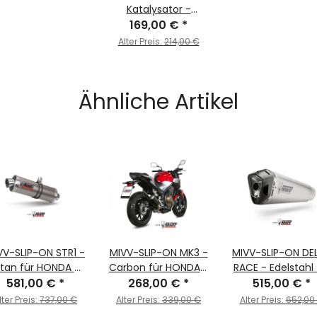
Katalysator -
169,00 €
ACC.042.A1
*
Alter Preis:
214,00 €
Ähnliche Artikel
VV-SLIP-ON STR1 -
MIVV-SLIP-ON MK3 -
MIVV-SLIP-ON DE
itan für HONDA -
Carbon für HONDA -
RACE - Edelstahl 
F 250 R BJ. 2022 >
581,00 €
*
CB 500 F BJ. 2019 >
268,00 €
*
HONDA - X-ADV 
515,00 €
*
2024 -
2024 - H.075.SM3C
BJ. 2017 > 2025 
lter Preis:
737,00 €
Alter Preis:
339,00 €
Alter Preis:
652,00
M.HO.035.S4C
H.066.LDRX