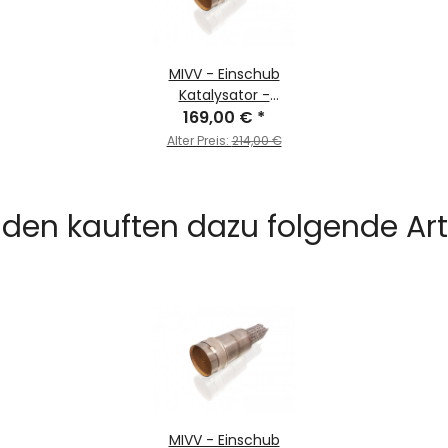
MIVV - Einschub
Katalysator -
169,00 €
ACC.042.A1
*
Alter Preis:
214,00 €
den kauften dazu folgende Arti
MIVV - Einschub