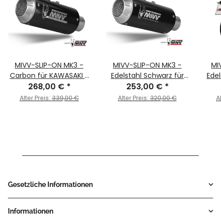
MIVV-SLIP-ON MK3 -
MIVV-SLIP-ON MK3 -
MI
Carbon für KAWASAKI -
Edelstahl Schwarz für
Edel
Z125 BJ. 2019 > 2024 -
268,00 €
*
KAWASAKI - Z125 BJ.
253,00 €
*
- Z1
K.048.SM3C
2019 > 2024 -
Alter Preis:
339,00 €
Alter Preis:
320,00 €
A
K.048.SM3B
Gesetzliche Informationen
Informationen