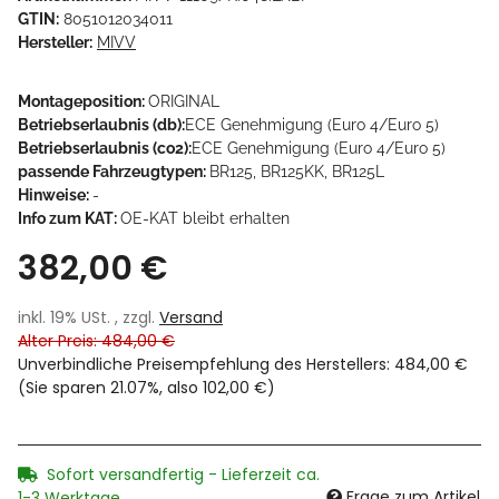
GTIN:
8051012034011
Hersteller:
MIVV
Montageposition:
ORIGINAL
Betriebserlaubnis (db):
ECE Genehmigung (Euro 4/Euro 5)
Betriebserlaubnis (co2):
ECE Genehmigung (Euro 4/Euro 5)
passende Fahrzeugtypen:
BR125, BR125KK, BR125L
Hinweise:
-
Info zum KAT:
OE-KAT bleibt erhalten
382,00 €
inkl. 19% USt. , zzgl.
Versand
Alter Preis: 484,00 €
Unverbindliche Preisempfehlung des Herstellers
:
484,00 €
(Sie sparen
21.07%
, also
102,00 €
)
Sofort versandfertig - Lieferzeit ca.
Frage zum Artikel
1-3 Werktage