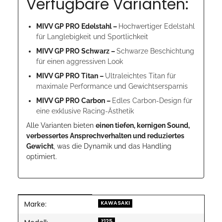
Verfügbare Varianten:
MIVV GP PRO Edelstahl –
Hochwertiger Edelstahl
für Langlebigkeit und Sportlichkeit
MIVV GP PRO Schwarz –
Schwarze Beschichtung
für einen aggressiven Look
MIVV GP PRO Titan –
Ultraleichtes Titan für
maximale Performance und Gewichtsersparnis
MIVV GP PRO Carbon –
Edles Carbon-Design für
eine exklusive Racing-Ästhetik
Alle Varianten bieten
einen tiefen, kernigen Sound,
verbessertes Ansprechverhalten und reduziertes
Gewicht
, was die Dynamik und das Handling
optimiert.
Marke:
Produkteigenschaft
Wert
KAWASAKI
Z125