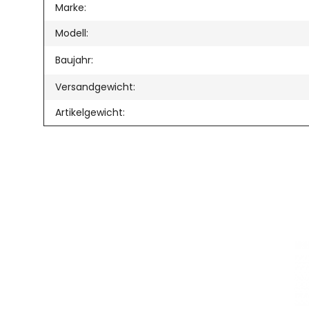
Produkteigenschaft
Wert
Marke:
Modell:
Baujahr:
Versandgewicht:
Artikelgewicht: