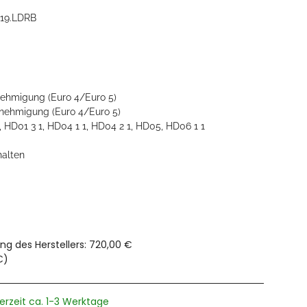
019.LDRB
ehmigung (Euro 4/Euro 5)
ehmigung (Euro 4/Euro 5)
 HD01 3 1, HD04 1 1, HD04 2 1, HD05, HD06 1 1
halten
ng des Herstellers
:
720,00 €
€
)
ferzeit ca. 1-3 Werktage