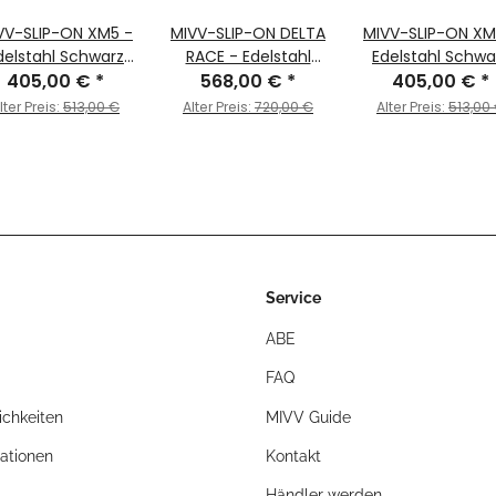
VV-SLIP-ON XM5 -
MIVV-SLIP-ON DELTA
MIVV-SLIP-ON XM
delstahl Schwarz
RACE - Edelstahl
Edelstahl Schwa
für TRIUMPH -
405,00 €
*
568,00 €
Schwarz für
*
für TRIUMPH -
405,00 €
*
REET TRIPLE 765 R
TRIUMPH - STREET
STREET TRIPLE 66
lter Preis:
513,00 €
Alter Preis:
720,00 €
Alter Preis:
513,00
RS BJ. 2017 > 2022
TRIPLE 660 S BJ. 2017
BJ. 2017 > 2022 
- T.019.SC5B
> 2022 - T.019.LDRB
T.019.SC5B
Service
ABE
FAQ
chkeiten
MIVV Guide
ationen
Kontakt
Händler werden