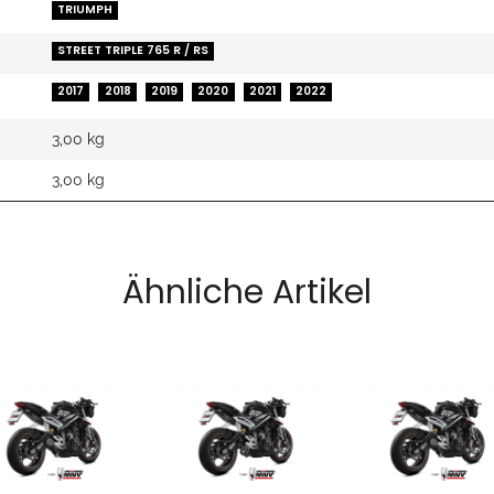
TRIUMPH
STREET TRIPLE 765 R / RS
2017
2018
2019
2020
2021
2022
3,00 kg
3,00
kg
Ähnliche Artikel