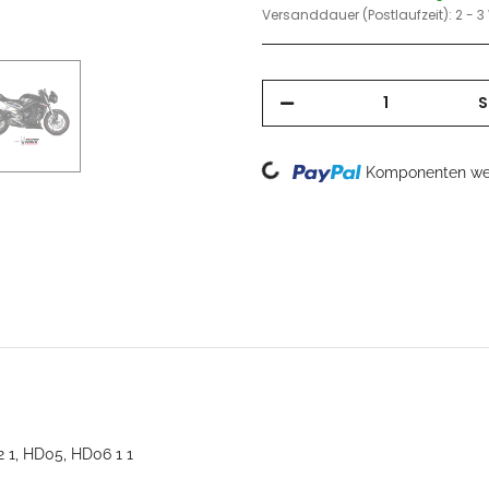
Versanddauer (Postlaufzeit):
2 - 
S
Loading...
Komponenten wer
2 1, HD05, HD06 1 1