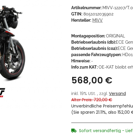
Artikelnummer:
MIVV-12207/T.
GTIN:
8051012035902
Hersteller:
MIVV
Montageposition:
ORIGINAL
Betriebserlaubnis (db):
ECE Gen
Betriebserlaubnis (co2):
ECE Gen
passende Fahrzeugtypen:
HD01,
Hinweise:
-
Info zum KAT:
OE-KAT bleibt er
568,00 €
inkl. 19% USt. , zzgl.
Versand
Alter Preis: 720,00 €
Unverbindliche Preisempfehlu
(Sie sparen
21.11%
, also
152,00 
Sofort versandfertig - Lie