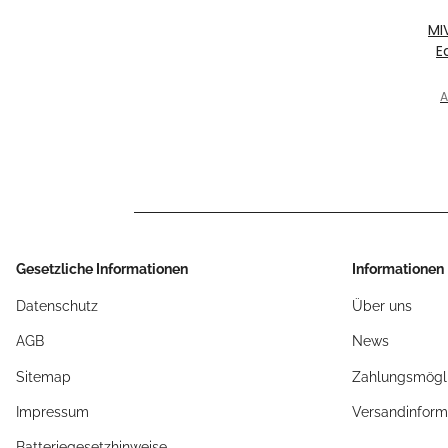
MI
E
ST
A
/ 
Gesetzliche Informationen
Informationen
Datenschutz
Über uns
AGB
News
Sitemap
Zahlungsmögli
Impressum
Versandinform
Batteriegesetzhinweise