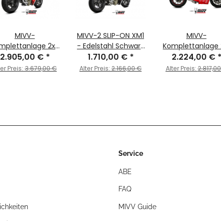
MIVV-
MIVV-2 SLIP-ON XM1
MIVV-
mplettanlage 2x2
- Edelstahl Schwarz
Komplettanlage 
XM1 - Titan für
2.905,00 €
*
1.710,00 €
für DUCATI -
*
DELTA RACE - Vol
2.224,00 €
DUCATI -
STREETFIGHTER V4
Titan für DUCATI
ter Preis:
3.679,00 €
Alter Preis:
2.166,00 €
Alter Preis:
2.817,0
TREETFIGHTER V4
BJ. 2020 > 2022 -
PANIGALE V4 BJ. 2
J. 2020 > 2022 -
D.047.SC4B
> 2022 -
R.DU.0007.SC4T
R.DU.0003.SDR
Service
ABE
FAQ
chkeiten
MIVV Guide