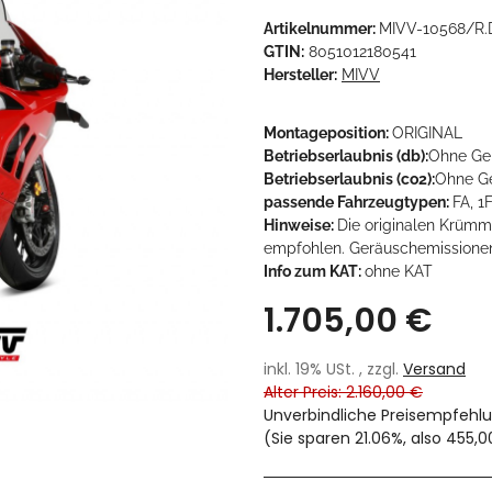
Artikelnummer:
MIVV-10568/R
GTIN:
8051012180541
Hersteller:
MIVV
Montageposition:
ORIGINAL
Betriebserlaubnis (db):
Ohne Ge
Betriebserlaubnis (co2):
Ohne G
passende Fahrzeugtypen:
FA, 1
Hinweise:
Die originalen Krüm
empfohlen. Geräuschemissione
Info zum KAT:
ohne KAT
1.705,00 €
inkl. 19% USt. , zzgl.
Versand
Alter Preis: 2.160,00 €
Unverbindliche Preisempfehlu
(Sie sparen
21.06%
, also
455,0