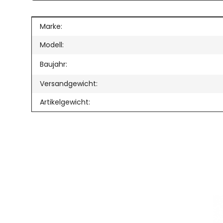
Produkteigenschaft
Wert
Marke:
Modell:
Baujahr:
Versandgewicht:
Artikelgewicht: