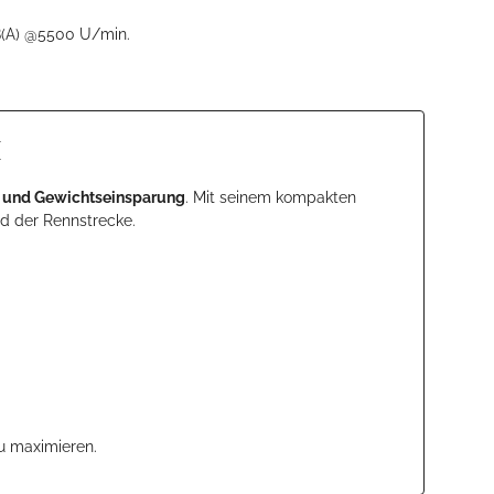
B(A) @5500 U/min.
k
d und Gewichtseinsparung
. Mit seinem kompakten
d der Rennstrecke.
zu maximieren.