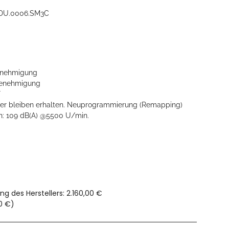
.DU.0006.SM3C
nehmigung
enehmigung
F
mer bleiben erhalten. Neuprogrammierung (Remapping)
n: 109 dB(A) @5500 U/min.
ng des Herstellers
:
2.160,00 €
0 €
)