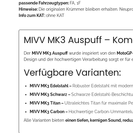
passende Fahrzeugtypen:
FA, 1F
Hinweise:
Die originalen Krümmer bleiben erhalten. Neu
Info zum KAT:
ohne KAT
MIVV MK3 Auspuff – Komp
Der
MIVV MK3 Auspuff
wurde inspiriert von den
MotoGP-
Design und der hochwertigen Verarbeitung sorgt er für 
Verfügbare Varianten:
MIVV MK3 Edelstahl –
Robuster Edelstahl mit moder
MIVV MK3 Schwarz –
Schwarze Edelstahl-Beschichtun
MIVV MK3 Titan –
Ultraleichtes Titan für maximale 
MIVV MK3 Carbon –
Hochwertige Carbon-Ummantelung
Alle Varianten bieten
einen tiefen, kernigen Sound, redu