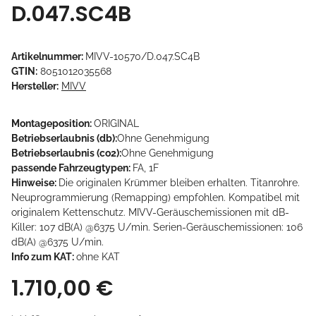
D.047.SC4B
Artikelnummer:
MIVV-10570/D.047.SC4B
GTIN:
8051012035568
Hersteller:
MIVV
Montageposition:
ORIGINAL
Betriebserlaubnis (db):
Ohne Genehmigung
Betriebserlaubnis (co2):
Ohne Genehmigung
passende Fahrzeugtypen:
FA, 1F
Hinweise:
Die originalen Krümmer bleiben erhalten. Titanrohre.
Neuprogrammierung (Remapping) empfohlen. Kompatibel mit
originalem Kettenschutz. MIVV-Geräuschemissionen mit dB-
Killer: 107 dB(A) @6375 U/min. Serien-Geräuschemissionen: 106
dB(A) @6375 U/min.
Info zum KAT:
ohne KAT
1.710,00 €