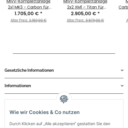
MIVV-Komplettanlage
MIVV-Komplettanlage
M
2x1 MK3 - Carbon für
2x2 XM1 - Titan für
Carb
1.705,00 €
DUCATI -
*
2.905,00 €
DUCATI -
*
R.DU
STREETFIGHTER V4 BJ.
STREETFIGHTER V4 BJ.
DUC
Alter Preis:
2.160,00 €
Alter Preis:
3.679,00 €
A
2020 > 2022 -
2020 > 2022 -
B
R.DU.0006.SM3C
R.DU.0007.SC4T
Gesetzliche Informationen
Informationen
Service
Wie wir Cookies & Co nutzen
Zahlungsmethoden
Durch Klicken auf „Alle akzeptieren“ gestatten Sie den