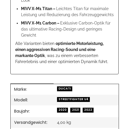
Look
MIVV X-M1 Titan –
Leichtes Titan für maximale
Leistung und Reduzierung des Fahrzeuggewichts
MIVV X-M1 Carbon –
Exklusive Carbon-Optik für
das ultimative Racing-Design und geringes
Gewicht
Alle Varianten bieten
optimierte Motorleistung,
einen aggressiven Racing-Sound und eine
markante Optik
, was zu einem verbesserten
Fahrerlebnis und einer optimierten Dynamik führt.
Marke:
Produkteigenschaft
Wert
DUCATI
Modell:
STREETFIGHTER V4
2020
2021
2022
Baujahr:
Versandgewicht:
4,00 kg