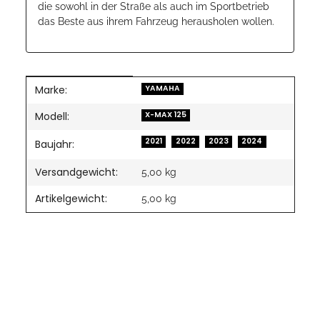
die sowohl in der Straße als auch im Sportbetrieb
das Beste aus ihrem Fahrzeug herausholen wollen.
Marke:
Produkteigenschaft
Wert
YAMAHA
Modell:
X-MAX 125
2021
2022
2023
2024
Baujahr:
Versandgewicht:
5,00 kg
Artikelgewicht:
5,00
kg