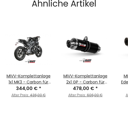
Ähnliche Artikel
MIVV-Komplettanlage
MIVV-Komplettanlage
MI
1x1 MK3 - Carbon für
2x1 GP - Carbon für
Ede
YAMAHA - MT-125 BJ.
344,00 €
*
YAMAHA - MT-07 / FZ-
478,00 €
*
YAM
2020 > 2024 -
07 BJ. 2014 > 2024 -
2015
Alter Preis:
436,00 €
Alter Preis:
606,00 €
A
Y.067.SM3C
Y.045.L2S