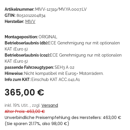
Artikelnummer:
MIVV-12319/MV.YA.0007.LV
GTIN:
8051012204834
Hersteller:
MIVV
Montageposition:
ORIGINAL
Betriebserlaubnis (db):
ECE Genehmigung nur mit optionalen
KAT (Euro 5)
Betriebserlaubnis (co2):
ECE Genehmigung nur mit optionalen
KAT (Euro 5)
passende Fahrzeugtypen:
SEH3 A 02
Hinweise:
Nicht kompatibel mit Euro5+ Motorrädern.
Info zum KAT:
Einschub KAT ACC.041.A1
365,00 €
inkl. 19% USt. , zzgl.
Versand
Alter Preis: 463,00 €
Unverbindliche Preisempfehlung des Herstellers
:
463,00 €
(Sie sparen
21.17%
, also
98,00 €
)