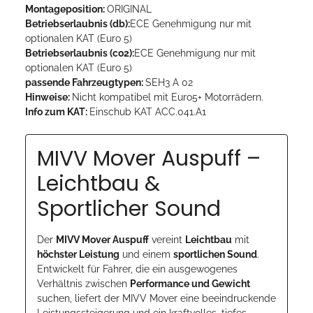
Montageposition:
ORIGINAL
Betriebserlaubnis (db):
ECE Genehmigung nur mit
optionalen KAT (Euro 5)
Betriebserlaubnis (co2):
ECE Genehmigung nur mit
optionalen KAT (Euro 5)
passende Fahrzeugtypen:
SEH3 A 02
Hinweise:
Nicht kompatibel mit Euro5+ Motorrädern.
Info zum KAT:
Einschub KAT ACC.041.A1
MIVV Mover Auspuff –
Leichtbau &
Sportlicher Sound
Der
MIVV Mover Auspuff
vereint
Leichtbau
mit
höchster Leistung
und einem
sportlichen Sound
.
Entwickelt für Fahrer, die ein ausgewogenes
Verhältnis zwischen
Performance und Gewicht
suchen, liefert der MIVV Mover eine beeindruckende
Leistungssteigerung und ein kraftvolles, tiefes