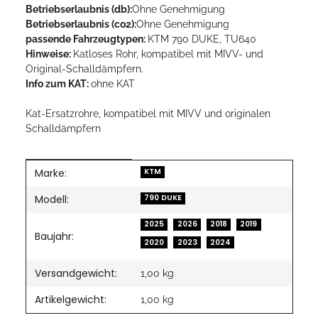
Betriebserlaubnis (db):
Ohne Genehmigung
Betriebserlaubnis (co2):
Ohne Genehmigung
passende Fahrzeugtypen:
KTM 790 DUKE, TU640
Hinweise:
Katloses Rohr, kompatibel mit MIVV- und
Original-Schalldämpfern.
Info zum KAT:
ohne KAT
Kat-Ersatzrohre, kompatibel mit MIVV und originalen
Schalldämpfern
Marke:
Produkteigenschaft
Wert
KTM
Modell:
790 DUKE
2025
2026
2018
2019
Baujahr:
2020
2023
2024
Versandgewicht:
1,00 kg
Artikelgewicht:
1,00
kg