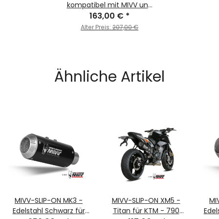
kompatibel mit MIVV und
originalen Schalldämpfern
163,00 €
*
- für KTM - 790 DUKE BJ.
Alter Preis:
207,00 €
2018 > 2020 - KT.020.C1
Ähnliche Artikel
MIVV-SLIP-ON MK3 -
MIVV-SLIP-ON XM5 -
MI
Edelstahl Schwarz für
Titan für KTM - 790
Edel