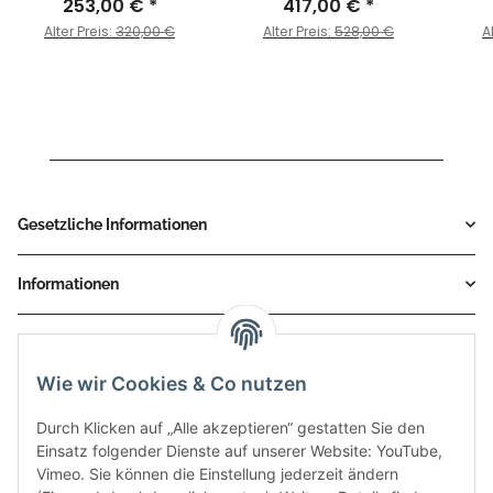
KTM - 790 DUKE BJ. 2018
253,00 €
*
DUKE BJ. 2018 > 2020 -
417,00 €
*
DUK
> 2020 - KT.020.SM3B
KT.020.LC5T
Alter Preis:
320,00 €
Alter Preis:
528,00 €
A
Gesetzliche Informationen
Informationen
Service
Wie wir Cookies & Co nutzen
Zahlungsmethoden
Durch Klicken auf „Alle akzeptieren“ gestatten Sie den
Einsatz folgender Dienste auf unserer Website: YouTube,
Vimeo. Sie können die Einstellung jederzeit ändern