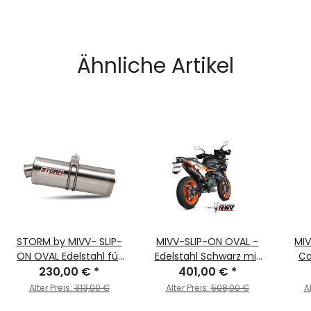
Ähnliche Artikel
STORM by MIVV- SLIP-
MIVV-SLIP-ON OVAL -
MIV
ON OVAL Edelstahl für
Edelstahl Schwarz mit
Ca
KTM 890 SMT Bj. 2023 >
230,00 €
*
Carbon Endkappe für
401,00 €
*
En
2024
KTM - 890 SMT BJ. 2023
89
Alter Preis:
313,00 €
Alter Preis:
508,00 €
A
> 2024 - KT.021.LVC
2