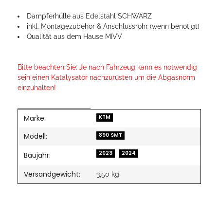
Dämpferhülle aus Edelstahl SCHWARZ
inkl. Montagezubehör & Anschlussrohr (wenn benötigt)
Qualität aus dem Hause MIVV
Bitte beachten Sie: Je nach Fahrzeug kann es notwendig
sein einen Katalysator nachzurüsten um die Abgasnorm
einzuhalten!
Marke:
Produkteigenschaft
Wert
KTM
Modell:
890 SMT
2023
2024
Baujahr:
Versandgewicht:
3,50 kg