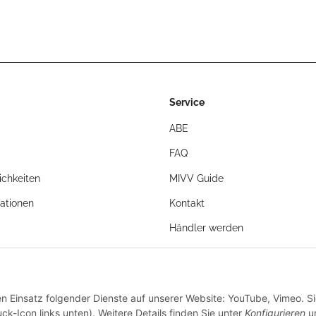
2019 > 2020 -
KT.023.LNC
KT.023.LVC
Service
ABE
FAQ
chkeiten
MIVV Guide
ationen
Kontakt
Händler werden
en Einsatz folgender Dienste auf unserer Website: YouTube, Vimeo. S
ck-Icon links unten). Weitere Details finden Sie unter
Konfigurieren
un