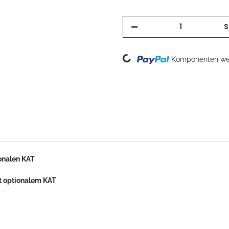
S
Loading...
Komponenten wer
onalen KAT
t optionalem KAT