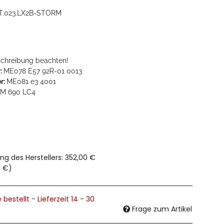
T.023.LX2B-STORM
eschreibung beachten!
:
ME078 E57 92R-01 0013
r:
ME081 e3 4001
TM 690 LC4
ng des Herstellers
:
352,00 €
0 €
)
 bestellt - Lieferzeit 14 - 30
Frage zum Artikel