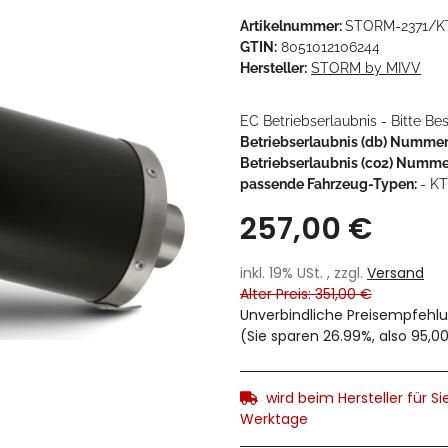
Artikelnummer:
STORM-2371/K
GTIN:
8051012106244
Hersteller:
STORM by MIVV
EC Betriebserlaubnis - Bitte B
Betriebserlaubnis (db) Nummer
Betriebserlaubnis (co2) Numme
passende Fahrzeug-Typen:
- K
257,00 €
inkl. 19% USt. , zzgl.
Versand
Alter Preis: 351,00 €
Unverbindliche Preisempfehlu
(Sie sparen
26.99%
, also
95,0
wird beim Hersteller für Sie
Werktage