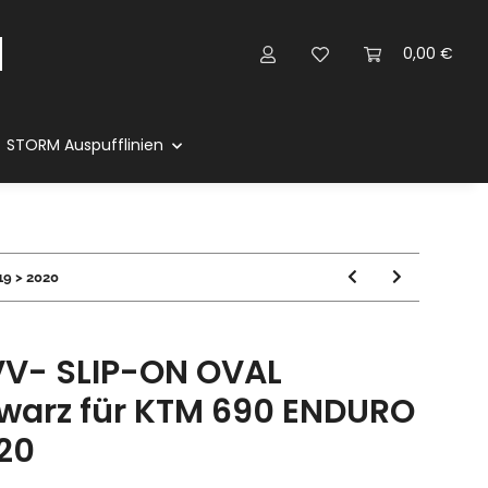
0,00 €
STORM Auspufflinien
9 > 2020
V- SLIP-ON OVAL
hwarz für KTM 690 ENDURO
020