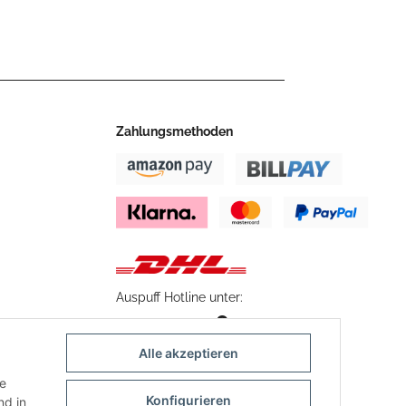
Zahlungsmethoden
Auspuff Hotline unter:
02303 – 983 77 27
Mo – Fr, 10:00 - 17:00 Uhr
Alle akzeptieren
ie
Konfigurieren
d in