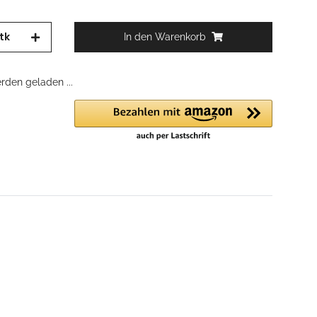
tk
In den Warenkorb
den geladen ...