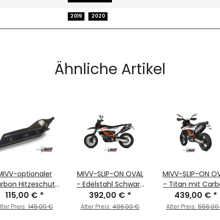
2019
2020
Ähnliche Artikel
MIVV-optionaler
MIVV-SLIP-ON OVAL
MIVV-SLIP-ON O
rbon Hitzeschutz
- Edelstahl Schwarz
- Titan mit Car
 KTM - 690
115,00 €
*
392,00 €
mit Carbon
*
Endkappe für KT
439,00 €
*
DURO R BJ. 2019 >
Endkappe für KTM -
690 ENDURO R B
lter Preis:
145,00 €
Alter Preis:
496,00 €
Alter Preis:
556,00
020 - ACC.091.0
690 ENDURO R BJ.
2019 > 2020 -