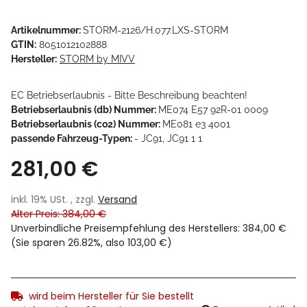
Artikelnummer:
STORM-2126/H.077.LXS-STORM
GTIN:
8051012102888
Hersteller:
STORM by MIVV
EC Betriebserlaubnis - Bitte Beschreibung beachten!
Betriebserlaubnis (db) Nummer:
ME074 E57 92R-01 0009
Betriebserlaubnis (co2) Nummer:
ME081 e3 4001
passende Fahrzeug-Typen:
- JC91, JC91 1 1
281,00 €
inkl. 19% USt. , zzgl.
Versand
Alter Preis: 384,00 €
Unverbindliche Preisempfehlung des Herstellers
:
384,00 €
(Sie sparen
26.82%
, also
103,00 €
)
wird beim Hersteller für Sie bestellt