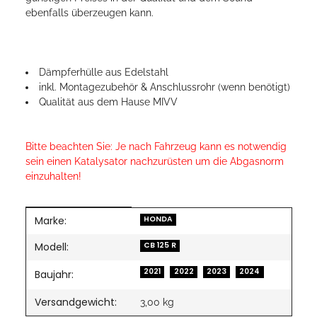
ebenfalls überzeugen kann.
Dämpferhülle aus Edelstahl
inkl. Montagezubehör & Anschlussrohr (wenn benötigt)
Qualität aus dem Hause MIVV
Bitte beachten Sie: Je nach Fahrzeug kann es notwendig
sein einen Katalysator nachzurüsten um die Abgasnorm
einzuhalten!
Marke:
Produkteigenschaft
Wert
HONDA
Modell:
CB 125 R
2021
2022
2023
2024
Baujahr:
Versandgewicht:
3,00 kg