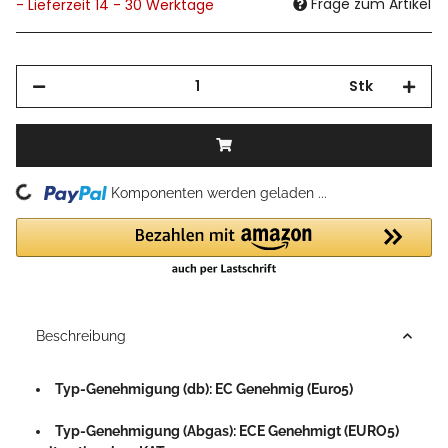
Frage zum Artikel
- Lieferzeit 14 - 30 Werktage
Stk
Loading...
Komponenten werden geladen ...
Beschreibung
Typ-Genehmigung (db): EC Genehmig (Euro5)
Typ-Genehmigung (Abgas): ECE Genehmigt (EURO5)