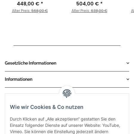
Schwarz für HONDA -
448,00 €
*
HONDA - CB 125 R BJ.
504,00 €
*
HON
CB 125 R BJ. 2021 > 2024
2021 > 2024 - H.077.L6P
Alter Preis:
568,00 €
Alter Preis:
638,00 €
A
- H.077.LXBP
Gesetzliche Informationen
Informationen
Service
Wie wir Cookies & Co nutzen
Zahlungsmethoden
Durch Klicken auf „Alle akzeptieren“ gestatten Sie den
Einsatz folgender Dienste auf unserer Website: YouTube,
Vimeo. Sie können die Einstellung jederzeit ändern