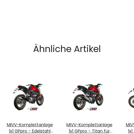
Ähnliche Artikel
MIVV-Komplettanlage
MIVV-Komplettanlage
MIV
1x1 GPpro - Edelstahl
1x1 GPpro - Titan für
1x