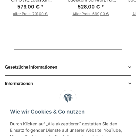
Schwarz für KTM 990
579,00 €
*
KTM - 690 SMC BJ.
528,00 €
*
KTM
SUPERMOTO SMT Bj.
2008 > 2013 - KT.006.L9
R 
Alter Preis:
791,00 €
Alter Preis:
669,00 €
Al
2009 > 2013
Gesetzliche Informationen
Informationen
Service
Wie wir Cookies & Co nutzen
Zahlungsmethoden
Durch Klicken auf „Alle akzeptieren“ gestatten Sie den
Einsatz folgender Dienste auf unserer Website: YouTube,