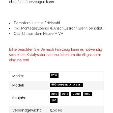
ebenfalls überzeugen kann.
Dämpferhülle aus Edelstahl
inkl. Montagezubehör & Anschlussrohr (wenn benötigt)
Qualität aus dem Hause MIVV
Bitte beachten Sie: Je nach Fahrzeug kann es notwendig
sein einen Katalysator nachzurüsten um die Abgasnorm
einzuhalten!
Marke:
Produkteigenschaft
Wert
KTM
Modell:
990 SUPERMOTO SMT
2012
2013
2009
2010
Baujahr:
2011
Versandgewicht:
5,00 kg