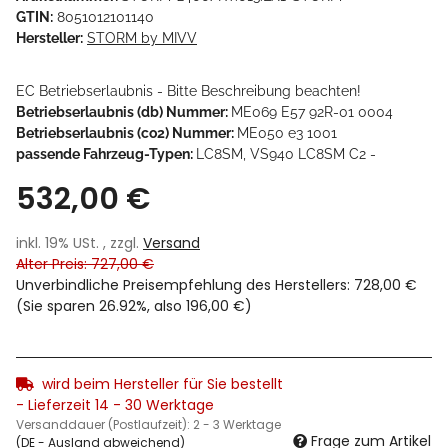
GTIN:
8051012101140
Hersteller:
STORM by MIVV
EC Betriebserlaubnis - Bitte Beschreibung beachten!
Betriebserlaubnis (db) Nummer:
ME069 E57 92R-01 0004
Betriebserlaubnis (co2) Nummer:
ME050 e3 1001
passende Fahrzeug-Typen:
LC8SM, VS940 LC8SM C2 -
532,00 €
inkl. 19% USt. , zzgl.
Versand
Alter Preis: 727,00 €
Unverbindliche Preisempfehlung des Herstellers
:
728,00 €
(Sie sparen
26.92%
, also
196,00 €
)
wird beim Hersteller für Sie bestellt
- Lieferzeit 14 - 30 Werktage
Versanddauer (Postlaufzeit):
2 - 3 Werktage
Frage zum Artikel
(DE - Ausland abweichend)