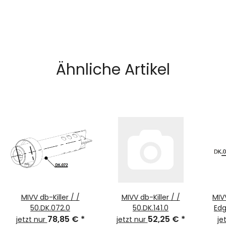
Ähnliche Artikel
MIVV db-Killer / /
MIVV db-Killer / /
MIV
50.DK.072.0
50.DK.141.0
Edg
78,85 €
*
52,25 €
*
jetzt nur
jetzt nur
je