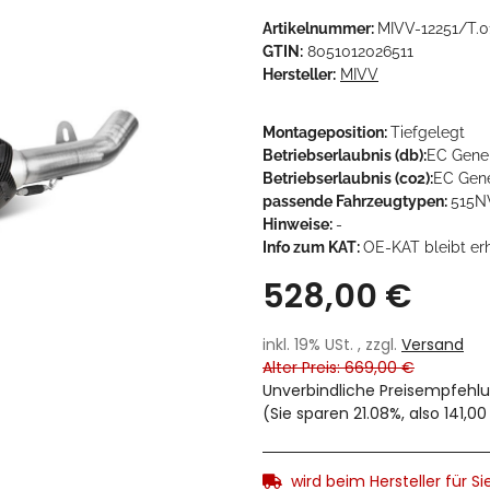
Artikelnummer:
MIVV-12251/T.0
GTIN:
8051012026511
Hersteller:
MIVV
Montageposition:
Tiefgelegt
Betriebserlaubnis (db):
EC Gene
Betriebserlaubnis (co2):
EC Gen
passende Fahrzeugtypen:
515N
Hinweise:
-
Info zum KAT:
OE-KAT bleibt er
528,00 €
inkl. 19% USt. , zzgl.
Versand
Alter Preis: 669,00 €
Unverbindliche Preisempfehlu
(Sie sparen
21.08%
, also
141,00
wird beim Hersteller für Sie