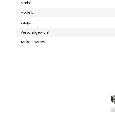
Produkteigenschaft
Wert
Marke:
Modell:
Baujahr:
Versandgewicht:
Artikelgewicht: