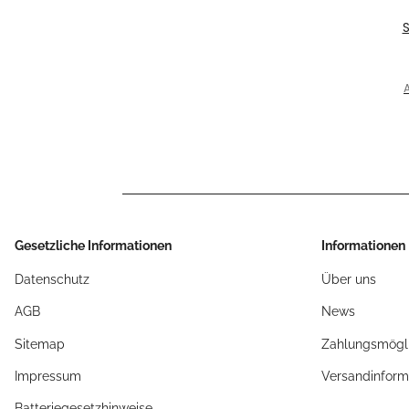
E
f
A
TRI
Gesetzliche Informationen
Informationen
Datenschutz
Über uns
AGB
News
Sitemap
Zahlungsmögli
Impressum
Versandinform
Batteriegesetzhinweise