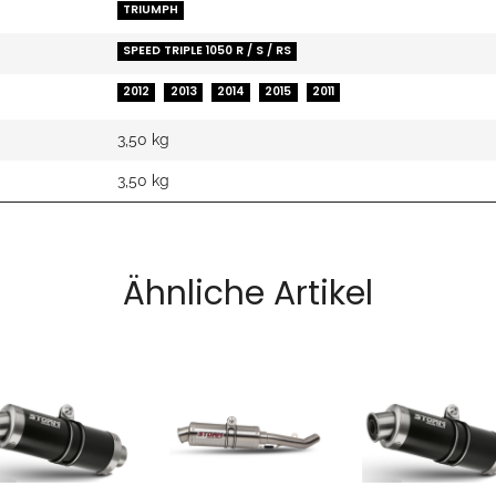
TRIUMPH
SPEED TRIPLE 1050 R / S / RS
2012
2013
2014
2015
2011
3,50 kg
3,50
kg
Ähnliche Artikel