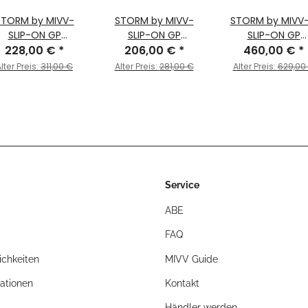
STORM by MIVV-
STORM by MIVV-
STORM by MIVV-
SLIP-ON GP
SLIP-ON GP
SLIP-ON GP
delstahl Schwarz
228,00 €
*
206,00 €
Edelstahl für
*
Edelstahl Schwa
460,00 €
*
ür TRIUMPH SPEED
TRIUMPH SPEED
für TRIUMPH SPE
lter Preis:
311,00 €
Alter Preis:
281,00 €
Alter Preis:
629,00
PLE 1050 R / S / RS
TRIPLE 1050 R / S / RS
TRIPLE 1050 R / S 
Bj. 2011 > 2015
Bj. 2011 > 2015
Bj. 2011 > 2015
Service
ABE
FAQ
chkeiten
MIVV Guide
ationen
Kontakt
Händler werden