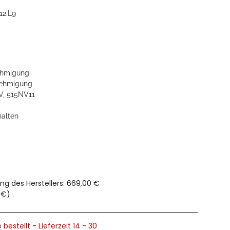
12.L9
hmigung
ehmigung
V, 515NV11
halten
ng des Herstellers
:
669,00 €
 €
)
 bestellt - Lieferzeit 14 - 30