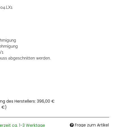
04.LX1
hmigung
ehmigung
V1
uss abgeschnitten werden.
ng des Herstellers
:
396,00 €
0 €
)
Frage zum Artikel
ferzeit ca. 1-3 Werktage