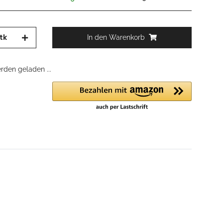
tk
In den Warenkorb
den geladen ...