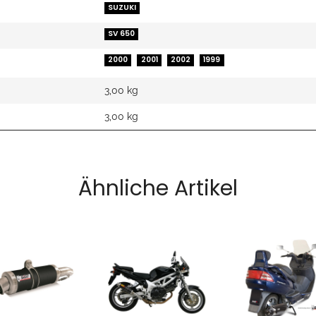
SUZUKI
SV 650
2000
2001
2002
1999
3,00 kg
3,00
kg
Ähnliche Artikel