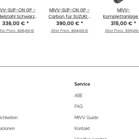
IVV-SLIP-ON GP -
MIVV-SLIP-ON GP -
MIVV-
delstahl Schwarz
Carbon für SUZUKI -
Komplettanlage 
r SUZUKI - SV 650
336,00 €
*
SV 650 BJ. 1999 >
390,00 €
*
URBAN - Edelsta
315,00 €
*
J. 1999 > 2002 -
2002 - S.004.L2S
für SUZUKI -
lter Preis:
426,00 €
Alter Preis:
494,00 €
Alter Preis:
399,00
S.004.LXB
BURGMAN 250 B
1998 > 2002 -
C.SU.0011.B
Service
ABE
FAQ
chkeiten
MIVV Guide
ationen
Kontakt