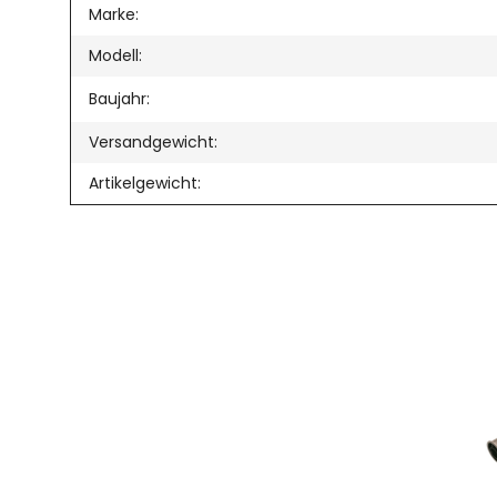
Produkteigenschaft
Wert
Marke:
Modell:
Baujahr:
Versandgewicht:
Artikelgewicht: