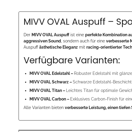
MIVV OVAL Auspuff – Spor
Der
MIVV OVAL Auspuff
ist eine
perfekte Kombination a
aggressiven Sound
, sondern auch für eine
verbesserte 
Auspuff
ästhetische Eleganz
mit
racing-orientierter Tec
Verfügbare Varianten:
MIVV OVAL Edelstahl –
Robuster Edelstahl mit glänze
MIVV OVAL Schwarz –
Schwarze Edelstahl-Beschicht
MIVV OVAL Titan –
Leichtes Titan für optimale Gewi
MIVV OVAL Carbon –
Exklusives Carbon-Finish für ei
Alle Varianten bieten
verbesserte Leistung, einen tiefe