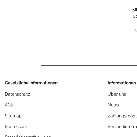
M
E
fü
B
A
Gesetzliche Informationen
Informationen
Datenschutz
Über uns
AGB
News
Sitemap
Zahlungsmögli
Impressum
Versandinform