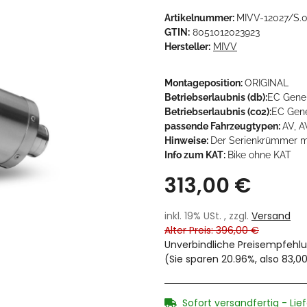
Artikelnummer:
MIVV-12027/S.0
GTIN:
8051012023923
Hersteller:
MIVV
Montageposition:
ORIGINAL
Betriebserlaubnis (db):
EC Gene
Betriebserlaubnis (co2):
EC Gen
passende Fahrzeugtypen:
AV, A
Hinweise:
Der Serienkrümmer m
Info zum KAT:
Bike ohne KAT
313,00 €
inkl. 19% USt. , zzgl.
Versand
Alter Preis: 396,00 €
Unverbindliche Preisempfehlu
(Sie sparen
20.96%
, also
83,0
Sofort versandfertig - Lie