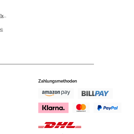
1x1
hl
 €
J.
Zahlungsmethoden