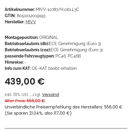
Artikelnummer:
MIVV-10787/H.061.L3C
GTIN:
8051012019193
Hersteller:
MIVV
Montageposition:
ORIGINAL
Betriebserlaubnis (db):
ECE Genehmigung (Euro 3)
Betriebserlaubnis (co2):
ECE Genehmigung (Euro 3)
passende Fahrzeugtypen:
PC46, PC46B
Hinweise:
-
Info zum KAT:
OE-KAT bleibt erhalten
439,00 €
inkl. 19% USt. , zzgl.
Versand
Alter Preis: 556,00 €
Unverbindliche Preisempfehlung des Herstellers
:
556,00 €
(Sie sparen
21.04%
, also
117,00 €
)