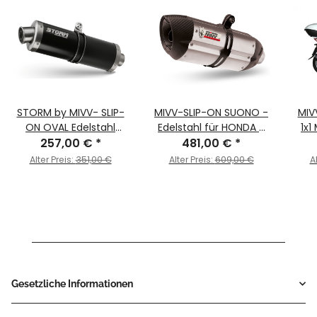
STORM by MIVV- SLIP-
MIVV-SLIP-ON SUONO -
MIV
ON OVAL Edelstahl
Edelstahl für HONDA -
1x1
Schwarz für HONDA CB
257,00 €
*
NC 750 S / X BJ. 2016 >
481,00 €
*
Sch
500 X Bj. 2016 > 2016
2022 - H.065.L7
SH 1
Alter Preis:
351,00 €
Alter Preis:
609,00 €
A
Gesetzliche Informationen