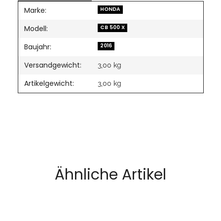
Marke:
Produkteigenschaft
Wert
HONDA
Modell:
CB 500 X
Baujahr:
2016
Versandgewicht:
3,00 kg
Artikelgewicht:
3,00
kg
Ähnliche Artikel