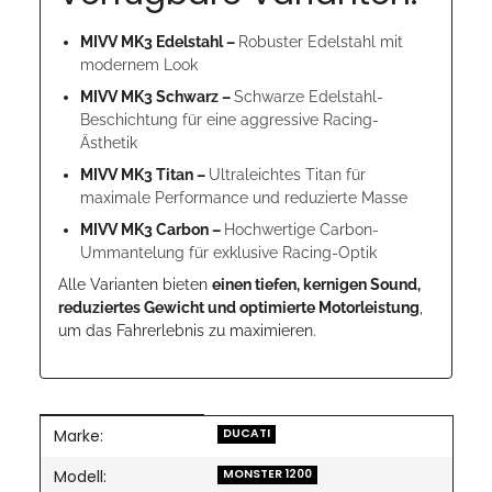
MIVV MK3 Edelstahl –
Robuster Edelstahl mit
modernem Look
MIVV MK3 Schwarz –
Schwarze Edelstahl-
Beschichtung für eine aggressive Racing-
Ästhetik
MIVV MK3 Titan –
Ultraleichtes Titan für
maximale Performance und reduzierte Masse
MIVV MK3 Carbon –
Hochwertige Carbon-
Ummantelung für exklusive Racing-Optik
Alle Varianten bieten
einen tiefen, kernigen Sound,
reduziertes Gewicht und optimierte Motorleistung
,
um das Fahrerlebnis zu maximieren.
Marke:
Produkteigenschaft
Wert
DUCATI
Modell:
MONSTER 1200