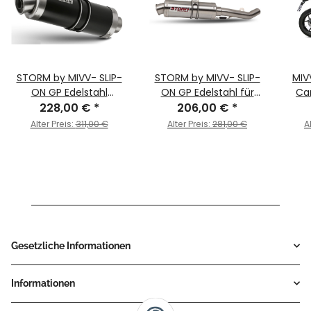
STORM by MIVV- SLIP-
STORM by MIVV- SLIP-
MIV
ON GP Edelstahl
ON GP Edelstahl für
Ca
Schwarz für DUCATI
228,00 €
*
DUCATI MONSTER 1200
206,00 €
*
MONS
MONSTER 1200 Bj. 2017 >
Bj. 2017 > 2021
Alter Preis:
311,00 €
Alter Preis:
281,00 €
A
2021
Gesetzliche Informationen
Informationen