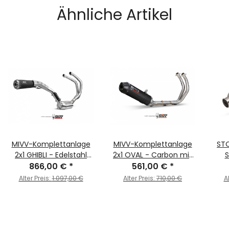
Ähnliche Artikel
MIVV-Komplettanlage
MIVV-Komplettanlage
STO
2x1 GHIBLI - Edelstahl
2x1 OVAL - Carbon mit
S
Schwarz für YAMAHA -
866,00 €
*
Carbon Endkappe für
561,00 €
*
Ede
XSR 700 BJ. 2016 > 2020
YAMAHA - XSR 700 BJ.
XSR 
Alter Preis:
1.097,00 €
Alter Preis:
710,00 €
A
- Y.052.LGB
2016 > 2020 - Y.053.L3C