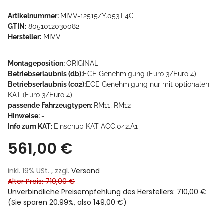
Artikelnummer:
MIVV-12515/Y.053.L4C
GTIN:
8051012030082
Hersteller:
MIVV
Montageposition:
ORIGINAL
Betriebserlaubnis (db):
ECE Genehmigung (Euro 3/Euro 4)
Betriebserlaubnis (co2):
ECE Genehmigung nur mit optionalen
KAT (Euro 3/Euro 4)
passende Fahrzeugtypen:
RM11, RM12
Hinweise:
-
Info zum KAT:
Einschub KAT ACC.042.A1
561,00 €
inkl. 19% USt. , zzgl.
Versand
Alter Preis: 710,00 €
Unverbindliche Preisempfehlung des Herstellers
:
710,00 €
(Sie sparen
20.99%
, also
149,00 €
)