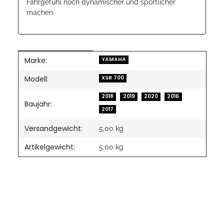
Fahrgefühl noch dynamischer und sportlicher
machen.
Marke:
Produkteigenschaft
Wert
YAMAHA
Modell:
XSR 700
2018
2019
2020
2016
Baujahr:
2017
Versandgewicht:
5,00 kg
Artikelgewicht:
5,00
kg