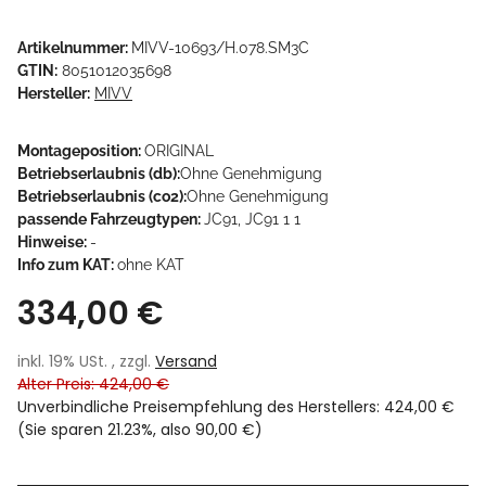
Artikelnummer:
MIVV-10693/H.078.SM3C
GTIN:
8051012035698
Hersteller:
MIVV
Montageposition:
ORIGINAL
Betriebserlaubnis (db):
Ohne Genehmigung
Betriebserlaubnis (co2):
Ohne Genehmigung
passende Fahrzeugtypen:
JC91, JC91 1 1
Hinweise:
-
Info zum KAT:
ohne KAT
334,00 €
inkl. 19% USt. , zzgl.
Versand
Alter Preis: 424,00 €
Unverbindliche Preisempfehlung des Herstellers
:
424,00 €
(Sie sparen
21.23%
, also
90,00 €
)