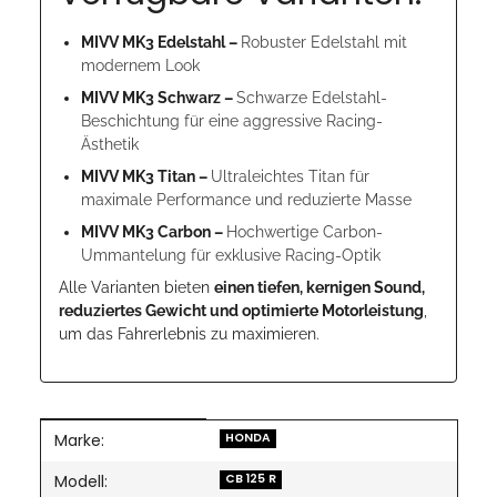
MIVV MK3 Edelstahl –
Robuster Edelstahl mit
modernem Look
MIVV MK3 Schwarz –
Schwarze Edelstahl-
Beschichtung für eine aggressive Racing-
Ästhetik
MIVV MK3 Titan –
Ultraleichtes Titan für
maximale Performance und reduzierte Masse
MIVV MK3 Carbon –
Hochwertige Carbon-
Ummantelung für exklusive Racing-Optik
Alle Varianten bieten
einen tiefen, kernigen Sound,
reduziertes Gewicht und optimierte Motorleistung
,
um das Fahrerlebnis zu maximieren.
Marke:
Produkteigenschaft
Wert
HONDA
Modell:
CB 125 R