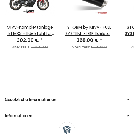
MIVV-Komplettanlage
STORM by MIVV- FULL
STO
1x1 MK3 - Edelstahl für
SYSTEM 1x1 GP Edelstahl
SYST
HONDA - CB 125 R BJ.
302,00 €
*
368,00 €
schwarz mit
*
mit
2021 > 2024 -
Carbonendkappe für
für
Alter Preis:
383,00 €
Alter Preis:
502,00 €
A
H.078.SM3X
HONDA CB 125 R Bj. 2021
> 2024
Gesetzliche Informationen
Informationen
Service