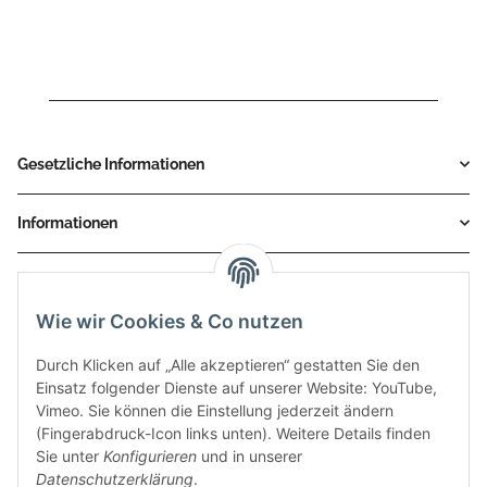
CLASSIC / LOW BJ. 2014
2016 - HD.002.C1
>
> 2016 - HD.002.C1
Gesetzliche Informationen
Informationen
Service
Wie wir Cookies & Co nutzen
Zahlungsmethoden
Durch Klicken auf „Alle akzeptieren“ gestatten Sie den
Einsatz folgender Dienste auf unserer Website: YouTube,
Vimeo. Sie können die Einstellung jederzeit ändern
(Fingerabdruck-Icon links unten). Weitere Details finden
Sie unter
Konfigurieren
und in unserer
Datenschutzerklärung
.