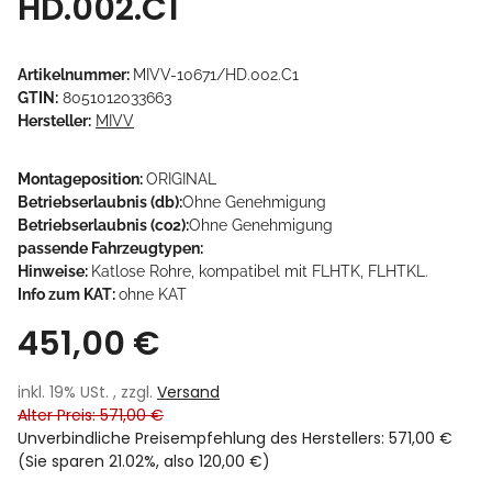
HD.002.C1
Artikelnummer:
MIVV-10671/HD.002.C1
GTIN:
8051012033663
Hersteller:
MIVV
Montageposition:
ORIGINAL
Betriebserlaubnis (db):
Ohne Genehmigung
Betriebserlaubnis (co2):
Ohne Genehmigung
passende Fahrzeugtypen:
Hinweise:
Katlose Rohre, kompatibel mit FLHTK, FLHTKL.
Info zum KAT:
ohne KAT
451,00 €
inkl. 19% USt. , zzgl.
Versand
Alter Preis: 571,00 €
Unverbindliche Preisempfehlung des Herstellers
:
571,00 €
(Sie sparen
21.02%
, also
120,00 €
)