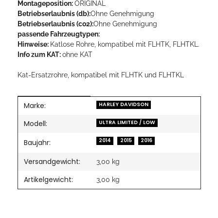
Montageposition:
ORIGINAL
Betriebserlaubnis (db):
Ohne Genehmigung
Betriebserlaubnis (co2):
Ohne Genehmigung
passende Fahrzeugtypen:
Hinweise:
Katlose Rohre, kompatibel mit FLHTK, FLHTKL.
Info zum KAT:
ohne KAT
Kat-Ersatzrohre, kompatibel mit FLHTK und FLHTKL
Marke:
Produkteigenschaft
Wert
HARLEY DAVIDSON
Modell:
ULTRA LIMITED / LOW
2014
2015
2016
Baujahr:
Versandgewicht:
3,00 kg
Artikelgewicht:
3,00
kg