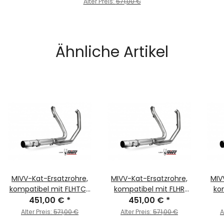
Alter Preis:
571,00 €
LOW BJ. 2014 > 2016 -
HD.002.C1
Ähnliche Artikel
MIVV-Kat-Ersatzrohre,
MIVV-Kat-Ersatzrohre,
MIV
kompatibel mit FLHTCU
kompatibel mit FLHR
ko
TC und FLHTCUL TC -
451,00 €
*
und FLHRC - für HARLEY
451,00 €
*
und FLHX
für HARLEY DAVIDSON -
DAVIDSON - ROAD KING
DA
Alter Preis:
571,00 €
Alter Preis:
571,00 €
A
ELECTRA GLIDE ULTRA
/ CLASSIC BJ. 2014 >
GLID