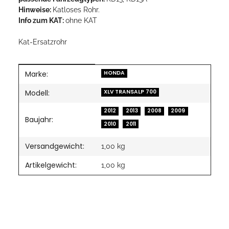
Hinweise:
Katloses Rohr.
Info zum KAT:
ohne KAT
Kat-Ersatzrohr
Marke:
Produkteigenschaft
Wert
HONDA
Modell:
XLV TRANSALP 700
2012
2013
2008
2009
Baujahr:
2010
2011
Versandgewicht:
1,00 kg
Artikelgewicht:
1,00
kg