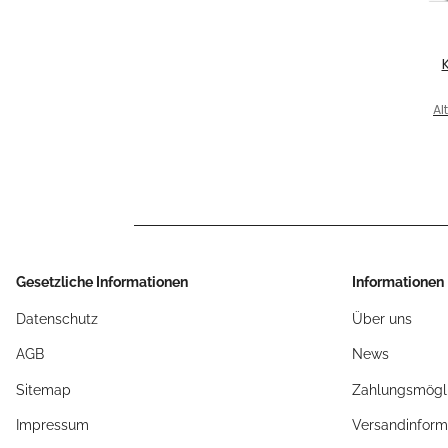
4x
Vol
Al
HA
Gesetzliche Informationen
Informationen
Datenschutz
Über uns
AGB
News
Sitemap
Zahlungsmögli
Impressum
Versandinform