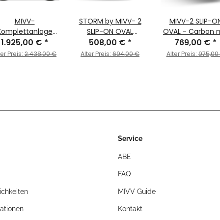
MIVV-
STORM by MIVV- 2
MIVV-2 SLIP-O
Komplettanlage
SLIP-ON OVAL
OVAL - Carbon 
2x1 DELTA RACE -
1.925,00 €
*
Edelstahl Schwarz
508,00 €
*
Carbon Endkap
769,00 €
*
l-Titan für SUZUKI
für SUZUKI GSX-R
für SUZUKI - GS
ter Preis:
2.438,00 €
Alter Preis:
694,00 €
Alter Preis:
975,00
- GSX-R 1300
1300 HAYABUSA Bj.
1300 HAYABUSA B
YABUSA BJ. 2008
2008 > 2017
2008 > 2017 -
> 2017 -
S.052.LEC
R.SU.0002.SDRT
Service
ABE
FAQ
chkeiten
MIVV Guide
ationen
Kontakt