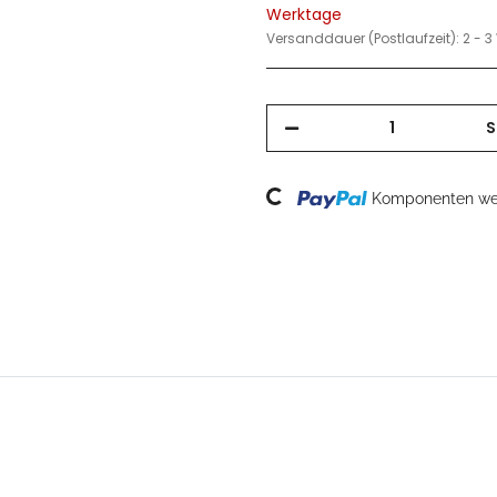
Werktage
Versanddauer (Postlaufzeit):
2 - 
S
Loading...
Komponenten wer