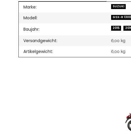
Produkteigenschaft
Wert
Marke:
SUZUKI
Modell:
GSX-R 130
2015
201
Baujahr:
Versandgewicht:
6,00 kg
Artikelgewicht:
6,00
kg