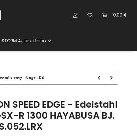
0,00 €
STORM Auspufflinien
008 > 2017 - S.052.LRX
N SPEED EDGE - Edelstahl
 GSX-R 1300 HAYABUSA BJ.
 S.052.LRX