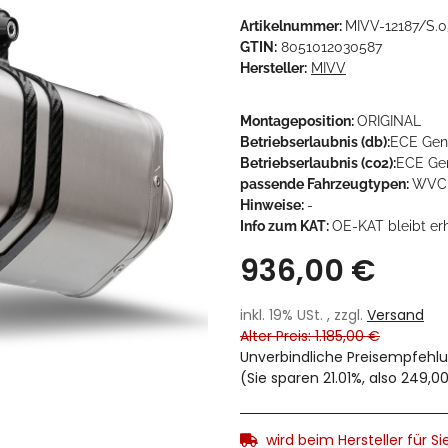
Artikelnummer:
MIVV-12187/S.0
GTIN:
8051012030587
Hersteller:
MIVV
Montageposition:
ORIGINAL
Betriebserlaubnis (db):
ECE Gen
Betriebserlaubnis (co2):
ECE Gen
passende Fahrzeugtypen:
WVCK
Hinweise:
-
Info zum KAT:
OE-KAT bleibt er
936,00 €
inkl. 19% USt. , zzgl.
Versand
Alter Preis: 1.185,00 €
Unverbindliche Preisempfehlu
(Sie sparen
21.01%
, also
249,0
wird beim Hersteller für Sie