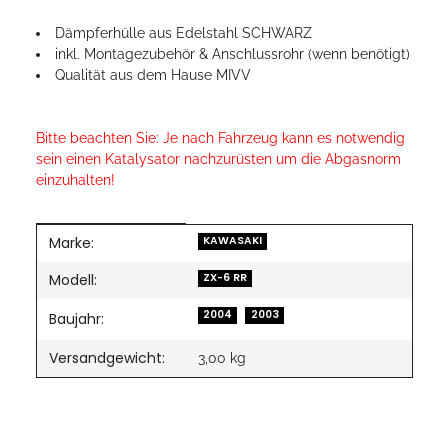
Dämpferhülle aus Edelstahl SCHWARZ
inkl. Montagezubehör & Anschlussrohr (wenn benötigt)
Qualität aus dem Hause MIVV
Bitte beachten Sie: Je nach Fahrzeug kann es notwendig
sein einen Katalysator nachzurüsten um die Abgasnorm
einzuhalten!
Marke:
Produkteigenschaft
Wert
KAWASAKI
Modell:
ZX-6 RR
2004
2003
Baujahr:
Versandgewicht:
3,00 kg