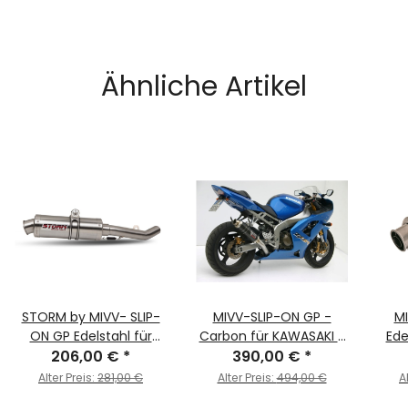
Ähnliche Artikel
STORM by MIVV- SLIP-
MIVV-SLIP-ON GP -
MI
ON GP Edelstahl für
Carbon für KAWASAKI -
Ede
KAWASAKI ZX-6 RR Bj.
206,00 €
*
ZX-6 RR BJ. 2003 > 2004
390,00 €
*
KAWA
2003 > 2004
- K.009.L2S
2003
Alter Preis:
281,00 €
Alter Preis:
494,00 €
A