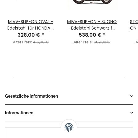
MIVV-SLIP-ON OVAL -
MIVV-SLIP-ON - SUONO
STO
Edelstahl für HONDA -
- Edelstahl Schwarz für
ON 
CBR 600 RR BJ. 2005 >
328,00 €
*
HONDA - CBR 600 RR BJ.
538,00 €
*
HON
2006 - UH.027.LX2
2005 > 2006 - UH.027.L9
Alter Preis:
415,00 €
Alter Preis:
682,00 €
A
Gesetzliche Informationen
Informationen
Service