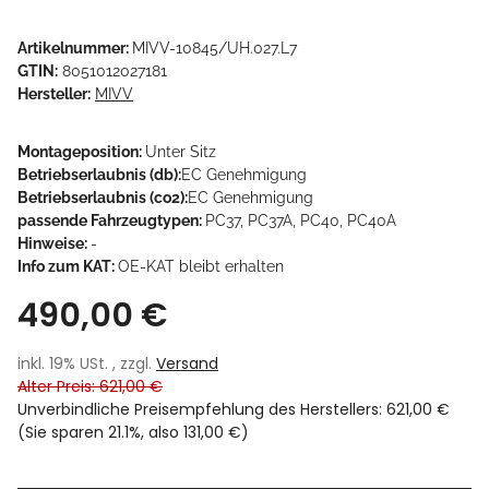
Artikelnummer:
MIVV-10845/UH.027.L7
GTIN:
8051012027181
Hersteller:
MIVV
Montageposition:
Unter Sitz
Betriebserlaubnis (db):
EC Genehmigung
Betriebserlaubnis (co2):
EC Genehmigung
passende Fahrzeugtypen:
PC37, PC37A, PC40, PC40A
Hinweise:
-
Info zum KAT:
OE-KAT bleibt erhalten
490,00 €
inkl. 19% USt. , zzgl.
Versand
Alter Preis: 621,00 €
Unverbindliche Preisempfehlung des Herstellers
:
621,00 €
(Sie sparen
21.1%
, also
131,00 €
)