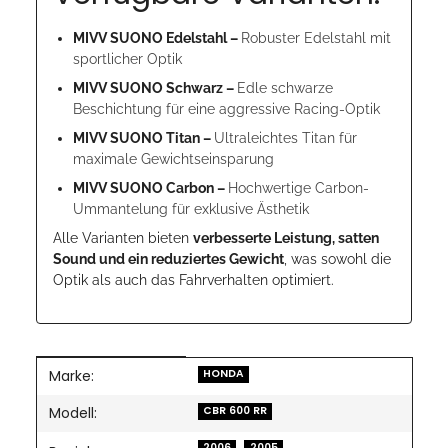
MIVV SUONO Edelstahl –
Robuster Edelstahl mit
sportlicher Optik
MIVV SUONO Schwarz –
Edle schwarze
Beschichtung für eine aggressive Racing-Optik
MIVV SUONO Titan –
Ultraleichtes Titan für
maximale Gewichtseinsparung
MIVV SUONO Carbon –
Hochwertige Carbon-
Ummantelung für exklusive Ästhetik
Alle Varianten bieten
verbesserte Leistung, satten
Sound und ein reduziertes Gewicht
, was sowohl die
Optik als auch das Fahrverhalten optimiert.
Marke:
Produkteigenschaft
Wert
HONDA
Modell:
CBR 600 RR
2006
2005