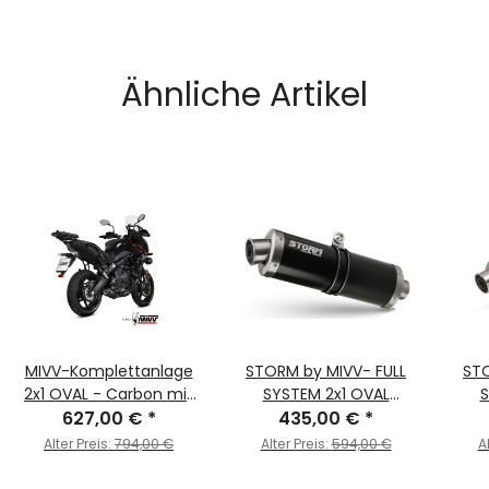
Ähnliche Artikel
MIVV-Komplettanlage
STORM by MIVV- FULL
STO
2x1 OVAL - Carbon mit
SYSTEM 2x1 OVAL
S
Carbon Endkappe für
627,00 €
*
Edelstahl Schwarz für
435,00 €
*
Edel
KAWASAKI - Versys 650
KAWASAKI Versys 650 Bj.
Ve
Alter Preis:
794,00 €
Alter Preis:
594,00 €
A
BJ. 2021 > 2023 -
2021 > 2023
K.055.L3C