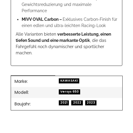
Gewichtsreduzierung und maximale
Performance
MIVV OVAL Carbon –
Exklusives Carbon-Finish für
einen edlen und ultra-leichten Racing-Look
Alle Varianten bieten
verbesserte Leistung, einen
tiefen Sound und eine markante Optik
, die das
Fahrgefühl noch dynamischer und sportlicher
machen.
Marke:
Produkteigenschaft
Wert
KAWASAKI
Modell:
Versys 650
2021
2022
2023
Baujahr: