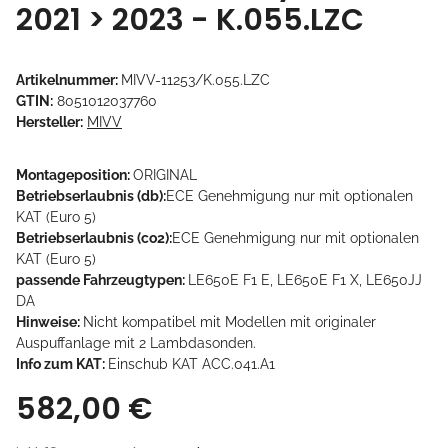
2021 > 2023 - K.055.LZC
Artikelnummer:
MIVV-11253/K.055.LZC
GTIN:
8051012037760
Hersteller:
MIVV
Montageposition:
ORIGINAL
Betriebserlaubnis (db):
ECE Genehmigung nur mit optionalen
KAT (Euro 5)
Betriebserlaubnis (co2):
ECE Genehmigung nur mit optionalen
KAT (Euro 5)
passende Fahrzeugtypen:
LE650E F1 E, LE650E F1 X, LE650JJ
DA
Hinweise:
Nicht kompatibel mit Modellen mit originaler
Auspuffanlage mit 2 Lambdasonden.
Info zum KAT:
Einschub KAT ACC.041.A1
582,00 €