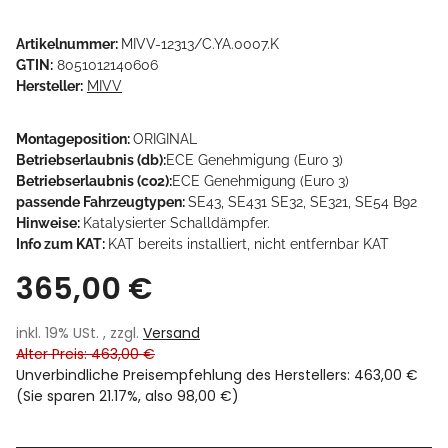
Artikelnummer:
MIVV-12313/C.YA.0007.K
GTIN:
8051012140606
Hersteller:
MIVV
Montageposition:
ORIGINAL
Betriebserlaubnis (db):
ECE Genehmigung (Euro 3)
Betriebserlaubnis (co2):
ECE Genehmigung (Euro 3)
passende Fahrzeugtypen:
SE43, SE431 SE32, SE321, SE54 B92
Hinweise:
Katalysierter Schalldämpfer.
Info zum KAT:
KAT bereits installiert, nicht entfernbar KAT
365,00 €
inkl. 19% USt. , zzgl.
Versand
Alter Preis: 463,00 €
Unverbindliche Preisempfehlung des Herstellers
:
463,00 €
(Sie sparen
21.17%
, also
98,00 €
)