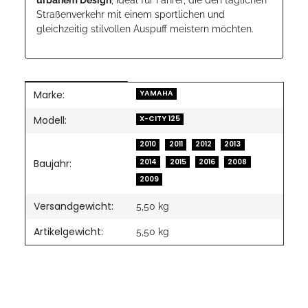
Straßenverkehr mit einem sportlichen und
gleichzeitig stilvollen Auspuff meistern möchten.
Marke:
Produkteigenschaft
Wert
YAMAHA
Modell:
X-CITY 125
2010
2011
2012
2013
2014
2015
2016
2008
Baujahr:
2009
Versandgewicht:
5,50 kg
Artikelgewicht:
5,50
kg