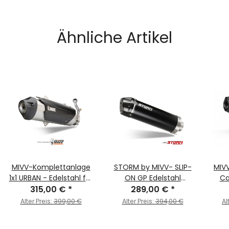
Ähnliche Artikel
MIVV-Komplettanlage
STORM by MIVV- SLIP-
MIV
1x1 URBAN - Edelstahl für
ON GP Edelstahl
Ca
YAMAHA - X-CITY 125
315,00 €
*
289,00 €
schwarz mit
*
Endk
BJ. 2008 > 2016 -
Carbonendkappe für
XT 
Alter Preis:
399,00 €
Alter Preis:
394,00 €
Al
C.YA.0007.B
YAMAHA FZ1 / FZ1 FAZER
Bj. 2006 > 2016