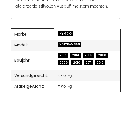
gleichzeitig stilvollen Auspuff meistern möchten.
Marke:
Produkteigenschaft
Wert
KYMCO
Modell:
XCITING 300
2013
2014
2007
2008
Baujahr:
2009
2010
2011
2012
Versandgewicht:
5,50 kg
Artikelgewicht:
5,50
kg