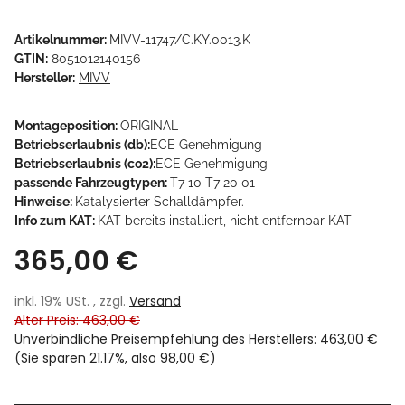
Artikelnummer:
MIVV-11747/C.KY.0013.K
GTIN:
8051012140156
Hersteller:
MIVV
Montageposition:
ORIGINAL
Betriebserlaubnis (db):
ECE Genehmigung
Betriebserlaubnis (co2):
ECE Genehmigung
passende Fahrzeugtypen:
T7 10 T7 20 01
Hinweise:
Katalysierter Schalldämpfer.
Info zum KAT:
KAT bereits installiert, nicht entfernbar KAT
365,00 €
inkl. 19% USt. , zzgl.
Versand
Alter Preis: 463,00 €
Unverbindliche Preisempfehlung des Herstellers
:
463,00 €
(Sie sparen
21.17%
, also
98,00 €
)