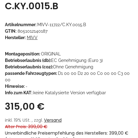
C.KY.0015.B
Artikelnummer:
MIVV-11722/C.KY.0015.B
GTIN:
8051012140187
Hersteller:
MIVV
Montageposition:
ORIGINAL
Betriebserlaubnis (db):
EC Genehmigung (Euro 3)
Betriebserlaubnis (co2):
Ohne Genehmigung
passende Fahrzeugtypen:
D1 00 00 D2 20 00 C0 00 00 C3 00
00
Hinweise:
-
Info zum KAT:
keine Katalysierte Version verfügbar
315,00 €
inkl. 19% USt. , zzgl.
Versand
Alter Preis: 399,00 €
Unverbindliche Preisempfehlung des Herstellers
:
399,00 €