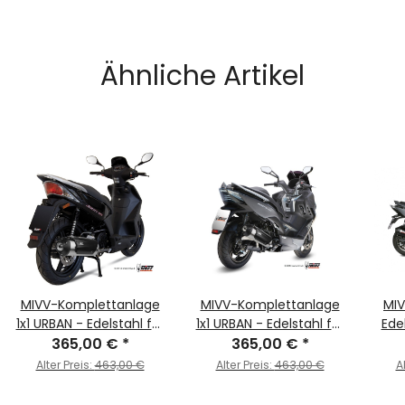
Ähnliche Artikel
MIVV-Komplettanlage
MIVV-Komplettanlage
MIV
1x1 URBAN - Edelstahl für
1x1 URBAN - Edelstahl für
Ede
KYMCO - AGILITY 125
365,00 €
*
KYMCO - XCITING 400
365,00 €
*
Car
R16+ BJ. 2014 > 2016 -
BJ. 2013 > 2016 -
KYM
Alter Preis:
463,00 €
Alter Preis:
463,00 €
A
C.KY.0015.K
C.KY.0012.K