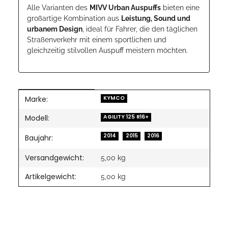
Alle Varianten des
MIVV Urban Auspuffs
bieten eine
großartige Kombination aus
Leistung, Sound und
urbanem Design
, ideal für Fahrer, die den täglichen
Straßenverkehr mit einem sportlichen und
gleichzeitig stilvollen Auspuff meistern möchten.
Marke:
Produkteigenschaft
Wert
KYMCO
Modell:
AGILITY 125 R16+
2014
2015
2016
Baujahr:
Versandgewicht:
5,00 kg
Artikelgewicht:
5,00
kg