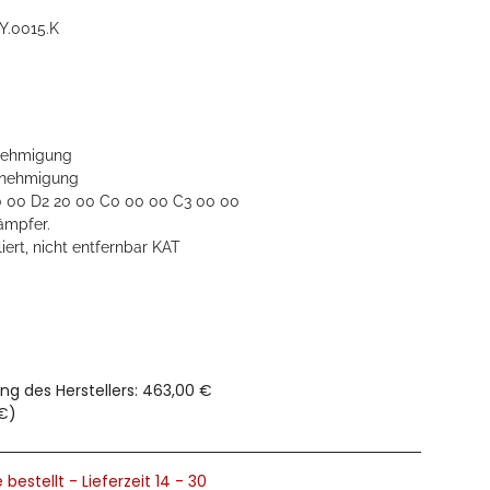
Y.0015.K
ehmigung
nehmigung
0 00 D2 20 00 C0 00 00 C3 00 00
ämpfer.
liert, nicht entfernbar KAT
ng des Herstellers
:
463,00 €
 €
)
 bestellt - Lieferzeit 14 - 30