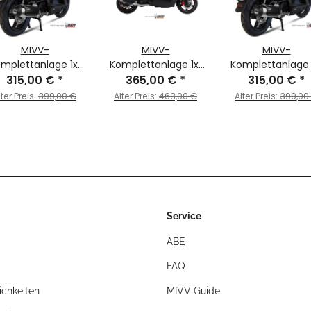
MIVV-
MIVV-
MIVV-
mplettanlage 1x1
Komplettanlage 1x1
Komplettanlage 
RBAN - Edelstahl
315,00 €
*
URBAN - Edelstahl
365,00 €
*
URBAN - Edelsta
315,00 €
*
r KYMCO - AGILITY
für KYMCO -
für KYMCO - AGIL
lter Preis:
399,00 €
Alter Preis:
463,00 €
Alter Preis:
399,00
5 BJ. 2008 > 2012 -
XCITING 500 BJ.
150 BJ. 2008 > 201
C.KY.0015.B
2005 > 2014 -
C.KY.0015.B
C.KY.0014.K
Service
ABE
FAQ
chkeiten
MIVV Guide