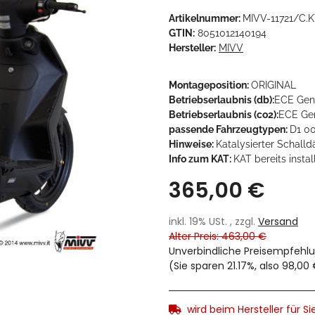
Artikelnummer:
MIVV-11721/C.K
GTIN:
8051012140194
Hersteller:
MIVV
Montageposition:
ORIGINAL
Betriebserlaubnis (db):
ECE Gen
Betriebserlaubnis (co2):
ECE Ge
passende Fahrzeugtypen:
D1 0
Hinweise:
Katalysierter Schalld
Info zum KAT:
KAT bereits instal
365,00 €
inkl. 19% USt. , zzgl.
Versand
Alter Preis: 463,00 €
Unverbindliche Preisempfehlu
(Sie sparen
21.17%
, also
98,00
wird beim Hersteller für Sie