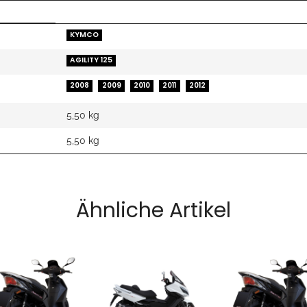
KYMCO
AGILITY 125
2008
2009
2010
2011
2012
5,50 kg
5,50
kg
Ähnliche Artikel