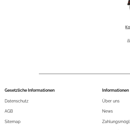
Ko
U
fü
A
12
Gesetzliche Informationen
Informationen
Datenschutz
Über uns
AGB
News
Sitemap
Zahlungsmögli