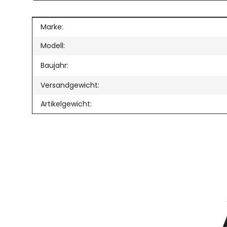
Produkteigenschaft
Wert
Marke:
Modell:
Baujahr:
Versandgewicht:
Artikelgewicht: